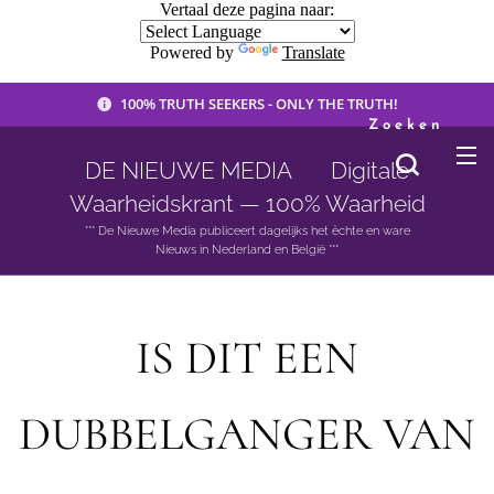
Vertaal deze pagina naar:
Powered by
Translate
100% TRUTH SEEKERS - ONLY THE TRUTH!
Zoeken
DE NIEUWE MEDIA 🟣 Digitale
Waarheidskrant — 100% Waarheid
*** De Nieuwe Media publiceert dagelijks het èchte en ware
Nieuws in Nederland en België ***
IS DIT EEN
DUBBELGANGER VAN