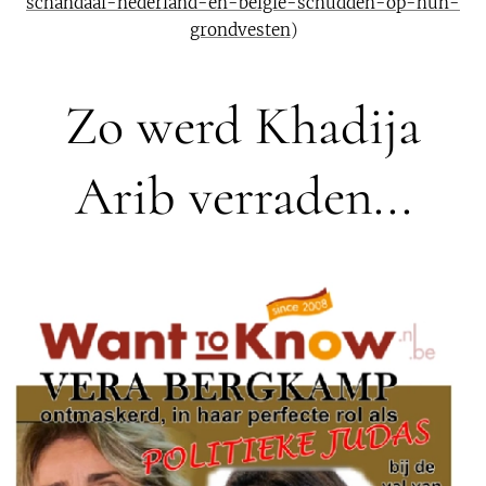
schandaal-nederland-en-belgie-schudden-op-hun-
grondvesten
)
Zo werd Khadija
Arib verraden...