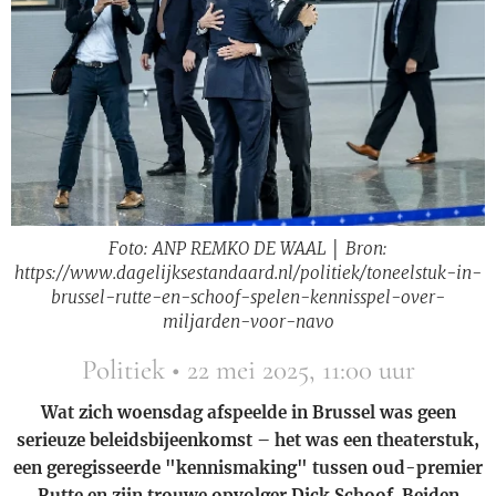
Foto: ANP REMKO DE WAAL │ Bron:
https://www.dagelijksestandaard.nl/politiek/toneelstuk-in-
brussel-rutte-en-schoof-spelen-kennisspel-over-
miljarden-voor-navo
Politiek • 22 mei 2025, 11:00 uur
Wat zich woensdag afspeelde in Brussel was geen
serieuze beleidsbijeenkomst – het was een theaterstuk,
een geregisseerde "kennismaking" tussen oud-premier
Rutte en zijn trouwe opvolger Dick Schoof. Beiden