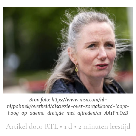
Bron foto: https://www.msn.com/nl-
nl/politiek/overheid/discussie-over-zorgakkoord-loopt-
hoog-op-agema-dreigde-met-aftreden/ar-AA1FmOzB
Artikel door RTL • 1 d • 2 minuten leestijd