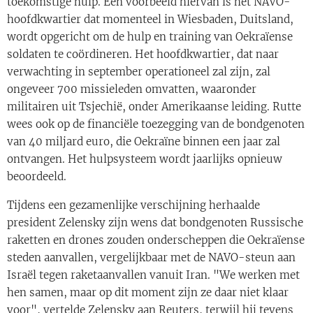
toekomstige hulp. Een voorbeeld hiervan is het NAVO-
hoofdkwartier dat momenteel in Wiesbaden, Duitsland,
wordt opgericht om de hulp en training van Oekraïense
soldaten te coördineren. Het hoofdkwartier, dat naar
verwachting in september operationeel zal zijn, zal
ongeveer 700 missieleden omvatten, waaronder
militairen uit Tsjechië, onder Amerikaanse leiding. Rutte
wees ook op de financiële toezegging van de bondgenoten
van 40 miljard euro, die Oekraïne binnen een jaar zal
ontvangen. Het hulpsysteem wordt jaarlijks opnieuw
beoordeeld.
Tijdens een gezamenlijke verschijning herhaalde
president Zelensky zijn wens dat bondgenoten Russische
raketten en drones zouden onderscheppen die Oekraïense
steden aanvallen, vergelijkbaar met de NAVO-steun aan
Israël tegen raketaanvallen vanuit Iran. "We werken met
hen samen, maar op dit moment zijn ze daar niet klaar
voor", vertelde Zelensky aan Reuters, terwijl hij tevens