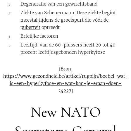
Degeneratie van een gewrichtsband
Ziekte van Scheuermann. Deze ziekte begint
meestal tijdens de groeispurt die vóór de
puberteit
optreedt
Erfelijke factoren
Leeftijd: van de 60-plussers heeft 20 tot 40
procent leeftijdsgebonden hyperkyfose
(Bron:
https://www.gezondheid.be/artikel/rugpijn/bochel-wat-
is-een-hyperkyfose-en-wat-kan-je-eraan-doen-
34227
)
New NATO
Secretary-General