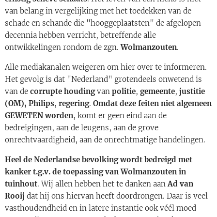
van belang in vergelijking met het toedekken van de
schade en schande die "hooggeplaatsten" de afgelopen
decennia hebben verricht, betreffende alle
ontwikkelingen rondom de zgn.
Wolmanzouten
.
Alle mediakanalen weigeren om hier over te informeren.
Het gevolg is dat "Nederland" grotendeels onwetend is
van de
corrupte houding
van
politie
,
gemeente
,
justitie
(OM),
Philips
,
regering
.
Omdat deze feiten niet algemeen
GEWETEN
worden
, komt er geen eind aan de
bedreigingen, aan de leugens, aan de grove
onrechtvaardigheid, aan de onrechtmatige handelingen.
Heel de Nederlandse bevolking wordt bedreigd met
kanker t.g.v. de toepassing van Wolmanzouten in
tuinhout
. Wij allen hebben het te danken aan
Ad van
Rooij
dat hij ons hiervan heeft doordrongen. Daar is veel
vasthoudendheid en in latere instantie ook véél moed