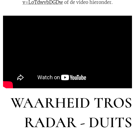
v=LoTdwvbDGDw
of de video hieronder.
WAARHEID TROS
RADAR - DUITS