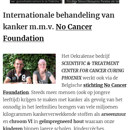
Internationale behandeling van
kanker m.m.v.
No Cancer
Foundation
Het Oekraïense bedrijf
SCIENTIFIC & TREATMENT
CENTER FOR CANCER CURING
PHOENIX
werkt ook via de
Belgische
stichting
No Cancer
Foundation
. Steeds meer mensen (ook op jongere
leeftijd) krijgen te maken met kanker als gevolg van het
onnodig in het leefmilieu brengen van vele miljoenen
kilogrammen kankerverwekkende stoffen als
arseenzuur
en
chroom VI
in
geïmpregneerd hout
waaraan onze
kinderen
binnen lagere scholen, kindercrèches,