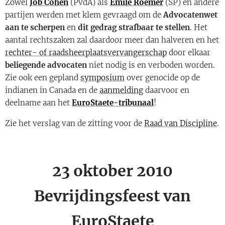
Zowel
Job Cohen
(PvdA) als
Emile Roemer
(SP) en andere
partijen werden met klem gevraagd om de
Advocatenwet
aan te scherpen
en
dit gedrag strafbaar te stellen
. Het
aantal rechtszaken zal daardoor meer dan halveren en het
rechter- of raadsheerplaatsvervangerschap
door elkaar
beliegende advocaten
niet nodig is en verboden worden.
Zie ook een gepland
symposium
over genocide op de
indianen in Canada en de
aanmelding
daarvoor en
deelname aan het
EuroStaete-tribunaal
!
Zie het verslag van de zitting voor de
Raad van Discipline
.
23 oktober 2010
Bevrijdingsfeest van
EuroStaete