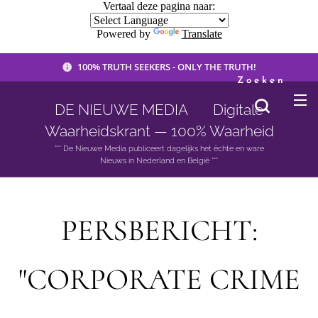
Vertaal deze pagina naar:
Powered by
Translate
100% TRUTH SEEKERS - ONLY THE TRUTH!
Zoeken
DE NIEUWE MEDIA 🟣 Digitale
Waarheidskrant — 100% Waarheid
*** De Nieuwe Media publiceert dagelijks het èchte en ware
Nieuws in Nederland en België ***
PERSBERICHT:
"CORPORATE CRIME