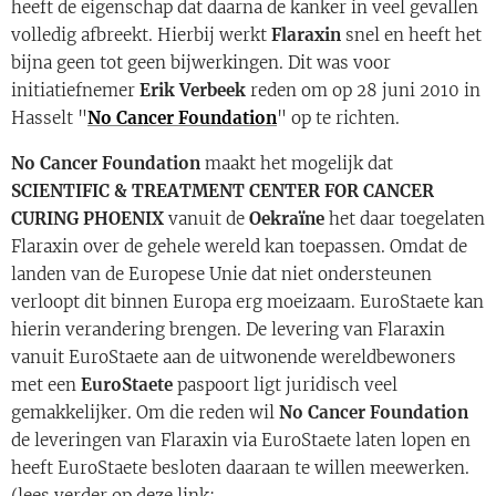
heeft de eigenschap dat daarna de kanker in veel gevallen
volledig afbreekt. Hierbij werkt
Flaraxin
snel en heeft het
bijna geen tot geen bijwerkingen. Dit was voor
initiatiefnemer
Erik Verbeek
reden om op 28 juni 2010 in
Hasselt "
No Cancer Foundation
" op te richten.
No Cancer Foundation
maakt het mogelijk dat
SCIENTIFIC & TREATMENT CENTER FOR CANCER
CURING PHOENIX
vanuit de
Oekraïne
het daar toegelaten
Flaraxin over de gehele wereld kan toepassen. Omdat de
landen van de Europese Unie dat niet ondersteunen
verloopt dit binnen Europa erg moeizaam. EuroStaete kan
hierin verandering brengen. De levering van Flaraxin
vanuit EuroStaete aan de uitwonende wereldbewoners
met een
EuroStaete
paspoort ligt juridisch veel
gemakkelijker. Om die reden wil
No Cancer Foundation
de leveringen van Flaraxin via EuroStaete laten lopen en
heeft EuroStaete besloten daaraan te willen meewerken.
(lees verder op deze link: