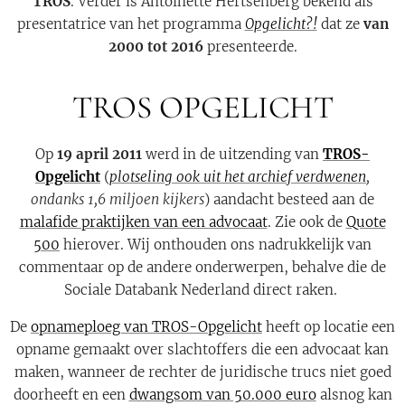
TROS
. Verder is Antoinette Hertsenberg bekend als
presentatrice van het programma
Opgelicht?!
dat ze
van
2000 tot 2016
presenteerde.
TROS OPGELICHT
Op
19 april 2011
werd in de uitzending van
TROS-
Opgelicht
(
plotseling ook
uit het archief verdwenen
,
ondanks 1,6 miljoen kijkers
) aandacht besteed aan de
malafide praktijken van een advocaat
. Zie ook de
Quote
500
hierover. Wij onthouden ons nadrukkelijk van
commentaar op de andere onderwerpen, behalve die de
Sociale Databank Nederland direct raken.
De
opnameploeg van TROS-Opgelicht
heeft op locatie een
opname gemaakt over slachtoffers die een advocaat kan
maken, wanneer de rechter de juridische trucs niet goed
doorheeft en een
dwangsom van 50.000 euro
alsnog kan