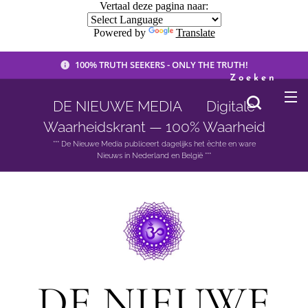
Vertaal deze pagina naar:
Powered by
Translate
100% TRUTH SEEKERS - ONLY THE TRUTH!
Zoeken
DE NIEUWE MEDIA 🟣 Digitale
Waarheidskrant — 100% Waarheid
*** De Nieuwe Media publiceert dagelijks het èchte en ware
Nieuws in Nederland en België ***
DE NIEUWE