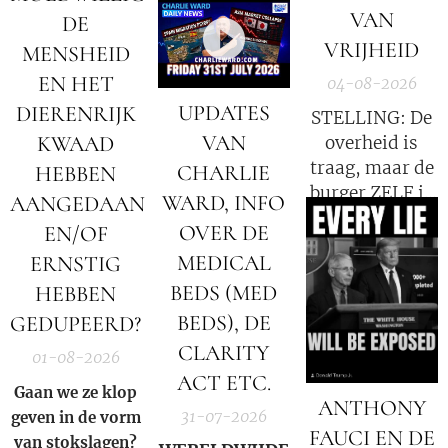
VAN
DE
VRIJHEID
MENSHEID
EN HET
04-08-2026
UPDATES
DIERENRIJK
STELLING: De
VAN
KWAAD
overheid is
traag, maar de
CHARLIE
HEBBEN
burger ZELF is
WARD, INFO
AANGEDAAN
de oorzaak!
OVER DE
EN/OF
MEDICAL
ERNSTIG
BEDS (MED
HEBBEN
BEDS), DE
GEDUPEERD?
CLARITY
01-08-2026
ACT ETC.
Gaan we ze klop
ANTHONY
31-07-2026
geven in de vorm
FAUCI EN DE
van stokslagen?