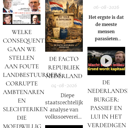
voor?
06-08-2026
Het ergste is dat
de meeste
WELKE
mensen
parasieten
CONSEQUENTIES
hebben – en het
GAAN WE
niet eens weten.
STELLEN
DE FACTO
AAN FOUTE
REPUBLIEK
LANDBESTUURDERS,
NEDERLAND
DE
CORRUPTE
04-08-2026
NEDERLANDS
AMBTENAREN
⚖️ Diepe
BURGER:
EN
staatsrechtelijke
PASSIEF EN
SLECHTERIKEN
analyse van
LUI IN HET
volkssoevereiniteit
DIE
in Nederland
VERDEDIGEN
MOEDWILLIG