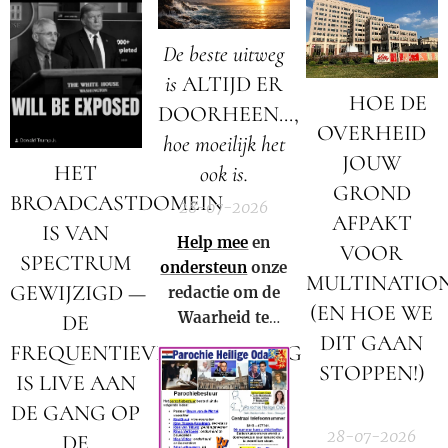
stromen. We
opnieuw
mogen niet
volledig op zijn
De beste uitweg
langer meer
kop!
is
ALTIJD ER
zwijgen!
🚨 HOE DE
DOORHEEN...,
OVERHEID
hoe moeilijk het
JOUW
HET
ook is.
GROND
BROADCASTDOMEIN
28-07-2026
AFPAKT
IS VAN
Help mee
en
VOOR
SPECTRUM
ondersteun
onze
MULTINATIO
GEWIJZIGD —
redactie om de
(EN HOE WE
Waarheid te
DE
DIT GAAN
kunnen blijven
FREQUENTIEVERSCHUIVING
verspreiden in
STOPPEN!)
IS LIVE AAN
Nederland,
🚨
DE GANG OP
België en in de
28-07-2026
DE
rest van de