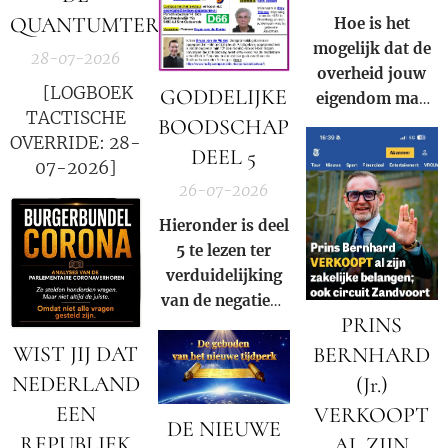
wereld.
QUANTUMTERMINALS
Hoe is het
mogelijk dat de
28-07-2026
overheid jouw
🚨 [LOGBOEK
GODDELIJKE
eigendom mag
TACTISCHE
afpakken voor
BOODSCHAP
OVERRIDE: 28-
de winst van een
DEEL 5
07-2026]
multinational?
26-07-2026
Hieronder is deel
5 te lezen ter
verduidelijking
van de negatieve
PRINS
rol en
WIST JIJ DAT
samenzwering in
BERNHARD
woord en beeld
NEDERLAND
(Jr.)
van de Rooms-
EEN
VERKOOPT
DE NIEUWE
Katholieke kerk
REPUBLIEK
AL ZIJN