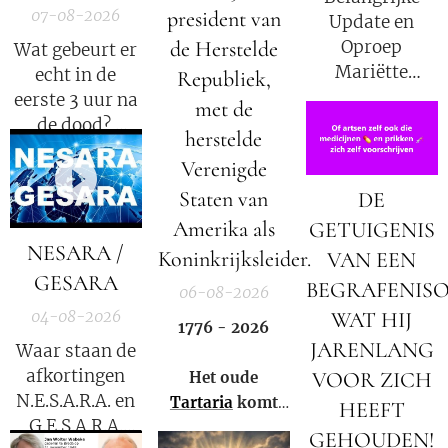
president van
07-08-2026
Update en
de Herstelde
Oproep
Wat gebeurt er
Mariëtte
echt in de
Republiek,
Groothoff van
eerste 3 uur na
met de
7 augustus
de dood?
herstelde
2026
Verenigde
Elisabeth
Staten van
DE
Kübler-Ross
legt uit.
Amerika als
GETUIGENIS
NESARA /
Koninkrijksleider.
VAN EEN
GESARA
BEGRAFENIS
06-08-2026
WAT HIJ
04-08-2026
1776 - 2026
JARENLANG
Waar staan de
afkortingen
VOOR ZICH
Het oude
N.E.S.A.R.A. en
Tartaria
komt
HEEFT
G.E.S.A.R.A.
weer tot leven!
GEHOUDEN!