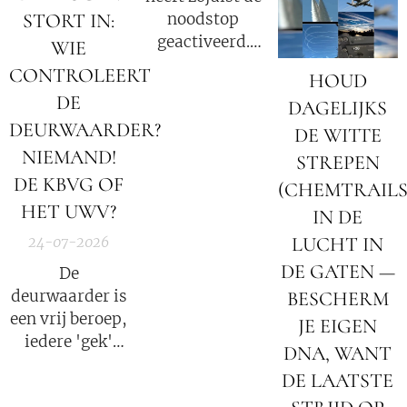
klein fragment
Katholieke kerk
noodstop
STORT IN:
van de
binnen onze
geactiveerd.
WIE
waarheid was?
huidige
Nog 72 uur tot
CONTROLEERT
samenleving.
HOUD
een totale
DE
DAGELIJKS
internetuitval.
DEURWAARDER?
Militaire
DE WITTE
tribunalen
NIEMAND!
STREPEN
beginnen
DE KBVG OF
(CHEMTRAILS
tijdens de
HET UWV?
IN DE
duisternis.
LUCHT IN
24-07-2026
DE GATEN —
De
deurwaarder is
BESCHERM
een vrij beroep,
JE EIGEN
iedere 'gek'
DNA, WANT
kan
DE LAATSTE
deurwaarder