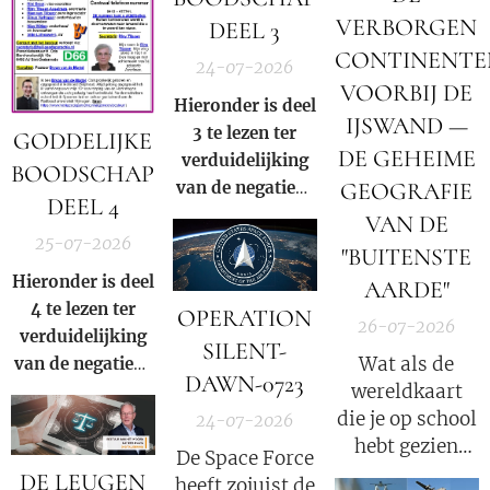
hun satanische
Order 13818.
VERBORGEN
DEEL 3
geloof:
CONTINENTE
"Nederland is
24-07-2026
een republiek
VOORBIJ DE
Hieronder is deel
waarin één en
IJSWAND —
3 te lezen ter
GODDELIJKE
dezelfde familie
DE GEHEIME
verduidelijking
altijd de
BOODSCHAP
van de negatieve
GEOGRAFIE
president
DEEL 4
rol en
VAN DE
levert"
.
samenzwering in
25-07-2026
"BUITENSTE
woord en beeld
Hieronder is deel
AARDE"
van de Rooms-
4 te lezen ter
OPERATION
Katholieke kerk
26-07-2026
verduidelijking
SILENT-
binnen onze
Wat als de
van de negatieve
huidige
DAWN-0723
wereldkaart
rol en
samenleving.
die je op school
samenzwering in
24-07-2026
hebt gezien
woord en beeld
De Space Force
slechts een
van de Rooms-
DE LEUGEN
heeft zojuist de