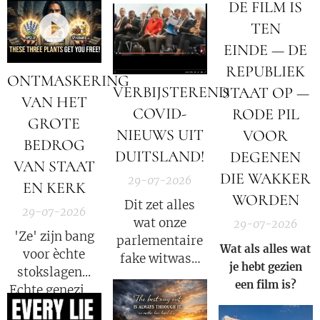
oorlog tussen
DE FILM IS
verschuiven en
Satan en God.
de
TEN
datastromen
EINDE — DE
worden
REPUBLIEK
omgeleid.
ONTMASKERING
VERBIJSTEREND
STAAT OP —
VAN HET
COVID-
RODE PIL
GROTE
NIEUWS UIT
VOOR
BEDROG
DUITSLAND!
DEGENEN
VAN STAAT
DIE WAKKER
29-07-2026
EN KERK
WORDEN
Dit zet alles
29-07-2026
wat onze
29-07-2026
'Ze' zijn bang
parlementaire
Wat als alles wat
voor èchte
fake witwas-
je hebt gezien
stokslagen...
enquete tot nu
een film is?
Echte genezing
toe heeft
laat emoties
gedaan