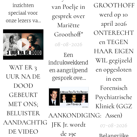
GROOTHOFF
inzichten
van Poelje in
speciaal voor
werd op 10
gesprek over
onze lezers van
april 2026
Mariëtte
De Nieuwe Media
ONTERECHT
Groothoff"
en reizigers die
en TEGEN
geïnteresseerd
08-08-2026
HAAR EIGEN
zijn in alternatief
Een
nieuws, dossiers,
WIL gegijzeld
indrukwekkend
WAT ER 3
bewustwording,
en opgesloten
en aangrijpend
spiritualiteit en
UUR NA DE
in een
gesprek over
onafhankelijke
DOOD
het verhaal van
Forensisch
berichtgeving.
Mariëtte
GEBEURT
Psychiatrische
Groothoff.
MET ONS;
Kliniek (GGZ
BELUISTER
AANKONDIGING:
Assen)
AANDACHTIG
JFK Jr. wordt
07-08-2026
DE VIDEO
de 19e
Belangrijke