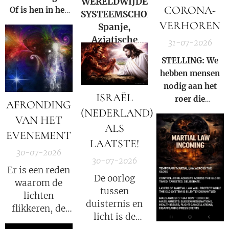
WERELDWIJDE
CORONA-
Of is hen in het
SYSTEEMSCHOK:
Licht zetten van
VERHOREN
Spanje,
de Waarheid een
Aziatische
31-07-2026
veel grotere
markten en
STELLING: We
straf?
Hormuz |
hebben mensen
Charlie Ward
nodig aan het
Daily News
ISRAËL
roer die
AFRONDING
(NEDERLAND)
gezamenlijk
VAN HET
voorkomen dat
ALS
EVENEMENT
iemand ooit nog
LAATSTE!
een nieuwe Fauci
30-07-2026
30-07-2026
kan worden.
Er is een reden
De oorlog
waarom de
tussen
lichten
duisternis en
flikkeren, de
licht is de
satellieten