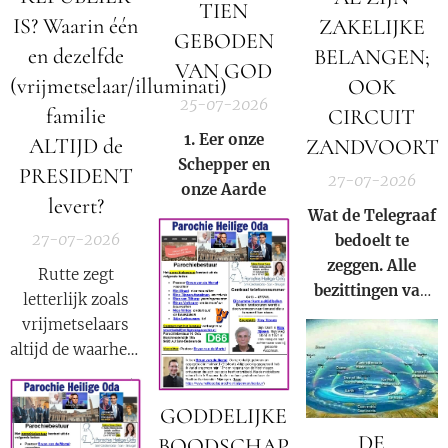
binnen onze
TIEN
IS? Waarin één
ZAKELIJKE
huidige
GEBODEN
en dezelfde
samenleving.
BELANGEN;
VAN GOD
(vrijmetselaar/illuminati)
OOK
25-07-2026
familie
CIRCUIT
1. Eer onze
ALTIJD de
ZANDVOORT
S
chepper en
PRESIDENT
27-07-2026
onze
A
arde
levert?
Wat de Telegraaf
27-07-2026
bedoelt te
zeggen. Alle
Rutte zegt
bezittingen van
letterlijk zoals
Prins Bernhard
vrijmetselaars
(Jr.) zijn in
altijd de waarheid
beslag genomen
moeten
door Donald
verkondigen als
GODDELIJKE
Trump op basis
onderdeel van
DE
van Executive
BOODSCHAP