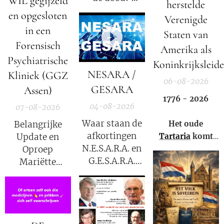
WIL gegijzeld
herstelde
en opgesloten
Verenigde
Elisabeth
in een
Staten van
Kübler-Ross
Forensisch
legt uit.
Amerika als
Psychiatrische
Koninkrijksleide
NESARA /
Kliniek (GGZ
06-08-2026
GESARA
Assen)
1776 - 2026
04-08-2026
07-08-2026
Waar staan de
Het oude
Belangrijke
afkortingen
Tartaria
komt
Update en
N.E.S.A.R.A. en
weer tot leven!
Oproep
G.E.S.A.R.A.
Mariëtte
voor?
Groothoff van
7 augustus
2026