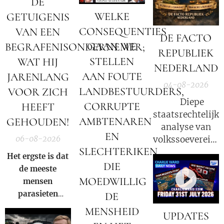
DE
WELKE
GETUIGENIS
CONSEQUENTIES
VAN EEN
DE FACTO
GAAN WE
BEGRAFENISONDERNEMER;
REPUBLIEK
STELLEN
WAT HIJ
NEDERLAND
AAN FOUTE
JARENLANG
04-08-2026
LANDBESTUURDERS,
VOOR ZICH
⚖️ Diepe
CORRUPTE
HEEFT
staatsrechtelijke
AMBTENAREN
GEHOUDEN!
analyse van
EN
volkssoevereinit
06-08-2026
SLECHTERIKEN
in Nederland
Het ergste is dat
DIE
de meeste
MOEDWILLIG
mensen
parasieten
DE
hebben – en het
MENSHEID
UPDATES
niet eens weten.