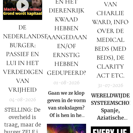
EN HET
VAN
DIERENRIJK
CHARLIE
KWAAD
WARD, INFO
DE
HEBBEN
OVER DE
NEDERLANDSE
AANGEDAAN
MEDICAL
BURGER:
EN/OF
BEDS (MED
PASSIEF EN
ERNSTIG
BEDS), DE
LUI IN HET
HEBBEN
CLARITY
VERDEDIGEN
GEDUPEERD?
ACT ETC.
VAN
01-08-2026
31-07-2026
VRIJHEID
Gaan we ze klop
WERELDWIJDE
04-08-2026
geven in de vorm
SYSTEEMSCHOK
van stokslagen?
STELLING: De
Spanje,
Of is hen in het
overheid is
Aziatische
Licht zetten van
traag, maar de
markten en
de Waarheid een
burger ZELF is
Hormuz |