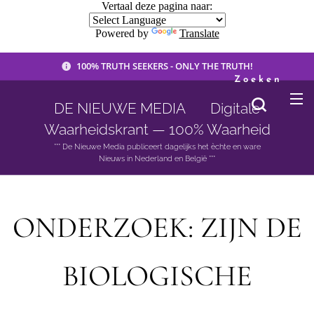
Vertaal deze pagina naar:
Powered by
Translate
100% TRUTH SEEKERS - ONLY THE TRUTH!
Zoeken
DE NIEUWE MEDIA 🟣 Digitale
Waarheidskrant — 100% Waarheid
*** De Nieuwe Media publiceert dagelijks het èchte en ware
Nieuws in Nederland en België ***
ONDERZOEK: ZIJN DE
BIOLOGISCHE