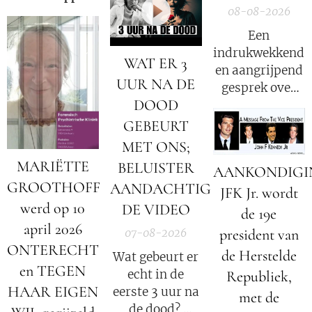
geïnteresseerd
08-08-2026
van de
club van
zijn in alternatief
Rome
uit 1972.
Een
nieuws, dossiers,
indrukwekkend
WAT ER 3
bewustwording,
en aangrijpend
spiritualiteit en
UUR NA DE
gesprek over
onafhankelijke
DOOD
het verhaal van
berichtgeving.
Mariëtte
GEBEURT
Groothoff.
MET ONS;
MARIËTTE
BELUISTER
AANKONDIGI
GROOTHOFF
AANDACHTIG
JFK Jr. wordt
werd op 10
DE VIDEO
de 19e
april 2026
president van
07-08-2026
ONTERECHT
de Herstelde
Wat gebeurt er
en TEGEN
echt in de
Republiek,
HAAR EIGEN
eerste 3 uur na
met de
de dood?