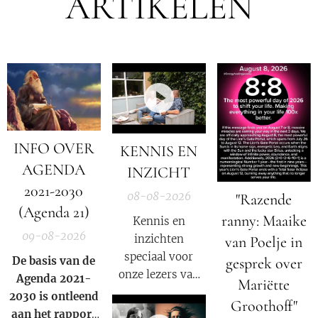
ARTIKELEN
INFO OVER
KENNIS EN
AGENDA
INZICHT
2021-2030
08-08-2026
"Razende
(Agenda 21)
ranny: Maaike
Kennis en
09-08-2026
inzichten
van Poelje in
speciaal voor
gesprek over
De basis van de
onze lezers van
Agenda 2021-
Mariëtte
De Nieuwe Media
2030 is ontleend
Groothoff"
en reizigers die
aan het rapport