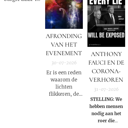
veel grotere
de oorzaak!
Charlie Ward
straf?
Daily News
AFRONDING
VAN HET
EVENEMENT
ANTHONY
FAUCI EN DE
30-07-2026
CORONA-
Er is een reden
VERHOREN
waarom de
lichten
31-07-2026
flikkeren, de
STELLING: We
satellieten
hebben mensen
verschuiven en
nodig aan het
de
roer die
datastromen
gezamenlijk