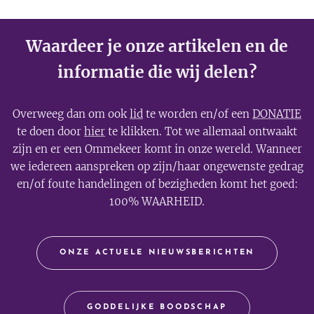
worden
voorkomen dat
omgeleid.
iemand ooit nog
Waardeer je onze artikelen en de
een nieuwe Fauci
informatie die wij delen?
kan worden.
Overweeg dan om ook
lid
te worden en/of een
DONATIE
te doen door
hier
te klikken. Tot we allemaal ontwaakt
zijn en er een Ommekeer komt in onze wereld. Wanneer
we iedereen aanspreken op zijn/haar ongewenste gedrag
en/of foute handelingen of bezigheden komt het goed:
100% WAARHEID.
ONZE ACTUELE NIEUWSBERICHTEN
GODDELIJKE BOODSCHAP