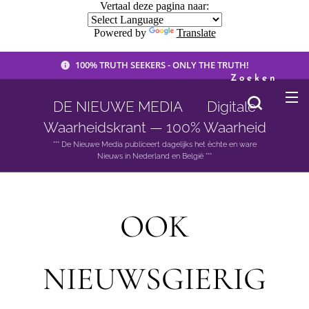
Vertaal deze pagina naar:
Powered by
Translate
100% TRUTH SEEKERS - ONLY THE TRUTH!
Zoeken
DE NIEUWE MEDIA 🟣 Digitale
Waarheidskrant — 100% Waarheid
*** De Nieuwe Media publiceert dagelijks het èchte en ware
Nieuws in Nederland en België ***
OOK
NIEUWSGIERIG