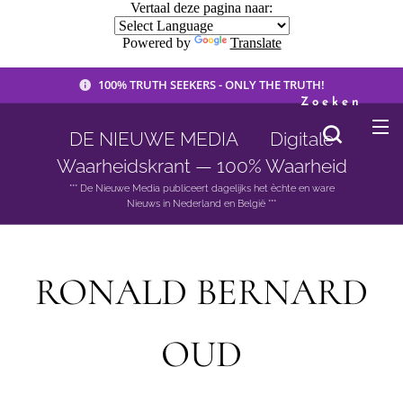
Vertaal deze pagina naar:
Powered by
Translate
100% TRUTH SEEKERS - ONLY THE TRUTH!
Zoeken
DE NIEUWE MEDIA 🟣 Digitale
Waarheidskrant — 100% Waarheid
*** De Nieuwe Media publiceert dagelijks het èchte en ware
Nieuws in Nederland en België ***
RONALD BERNARD
OUD