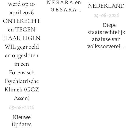
N.E.S.A.R.A. en
werd op 10
NEDERLAND
G.E.S.A.R.A.
april 2026
04-08-2026
voor?
ONTERECHT
⚖️ Diepe
en TEGEN
staatsrechtelijke
HAAR EIGEN
analyse van
WIL gegijzeld
volkssoevereinit
in Nederland
en opgesloten
in een
Forensisch
Psychiatrische
Kliniek (GGZ
Assen)
05-08-2026
Nieuwe
Updates