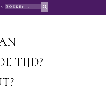
AAN
E TIJD?
T?