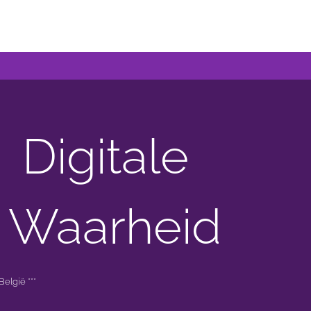
Digitale
 Waarheid
elgië ***