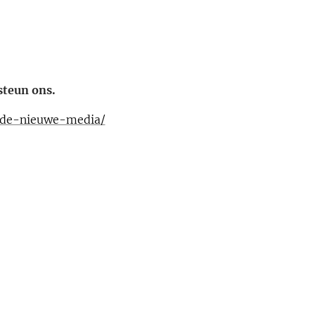
steun ons.
t-de-nieuwe-media/