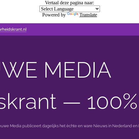
Vertaal deze pagina naar:
Powered by
Translate
rheidskrant.nl
WE MEDIA 🟣 
skrant — 100%
ieuwe Media publiceert dagelijks het èchte en ware Nieuws in Nederland en B