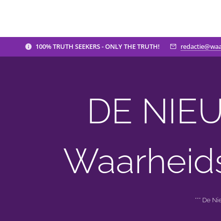
100% TRUTH SEEKERS - ONLY THE TRUTH!
redactie@waa
DE NIEU
Waarheid
*** De N