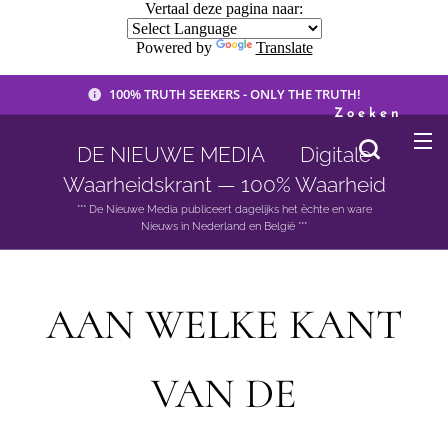
Vertaal deze pagina naar:
Powered by
Translate
100% TRUTH SEEKERS - ONLY THE TRUTH!
Zoeken
DE NIEUWE MEDIA 🟣 Digitale
Waarheidskrant — 100% Waarheid
*** De Nieuwe Media publiceert dagelijks het èchte en ware
Nieuws in Nederland en België ***
AAN WELKE KANT
VAN DE