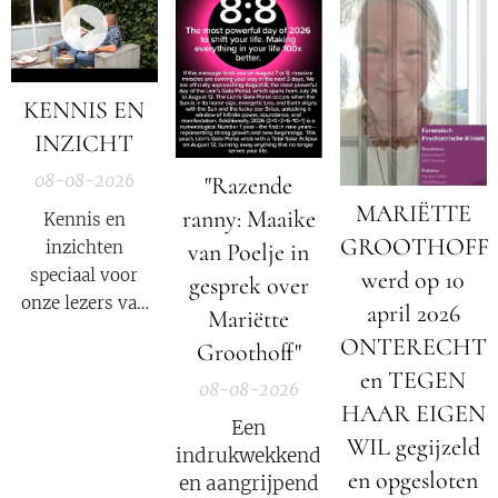
KENNIS EN
INZICHT
08-08-2026
"Razende
MARIËTTE
ranny: Maaike
Kennis en
GROOTHOFF
inzichten
van Poelje in
speciaal voor
werd op 10
gesprek over
onze lezers van
april 2026
Mariëtte
De Nieuwe Media
ONTERECHT
Groothoff"
en reizigers die
en TEGEN
geïnteresseerd
08-08-2026
HAAR EIGEN
zijn in alternatief
Een
nieuws, dossiers,
WIL gegijzeld
indrukwekkend
bewustwording,
en opgesloten
en aangrijpend
spiritualiteit en