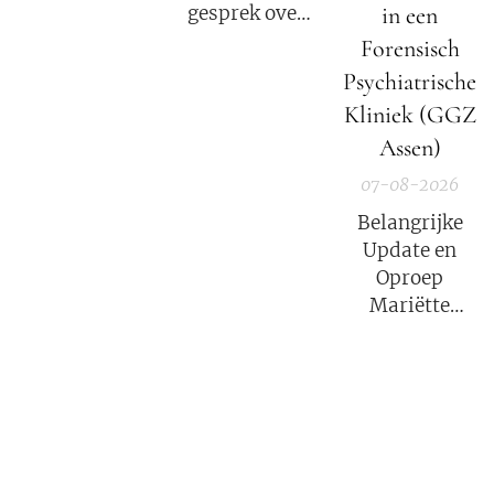
in een
gesprek over
onafhankelijke
het verhaal van
Forensisch
berichtgeving.
Mariëtte
Psychiatrische
Groothoff.
Kliniek (GGZ
Assen)
07-08-2026
Belangrijke
Update en
Oproep
Mariëtte
Groothoff van
7 augustus
2026