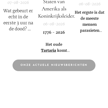
Staten van
07-08-2026
06-08-2026
Amerika als
Wat gebeurt er
Het ergste is dat
Koninkrijksleider.
echt in de
de meeste
eerste 3 uur na
06-08-2026
mensen
de dood?
parasieten
1776 - 2026
hebben – en het
Elisabeth
niet eens weten.
Het oude
Kübler-Ross
Tartaria
komt
legt uit.
weer tot leven!
ONZE ACTUELE NIEUWSBERICHTEN