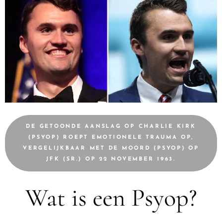
DE GETOONDE AANSLAG OP CHARLIE KIRK
(PSYOP) ROEPT EMOTIONELE TRAUMA OP,
VERGELIJKBAAR MET DE MOORD (PSYOP) OP
JFK (SR.) OP 22 NOVEMBER 1963.
Wat is een Psyop?