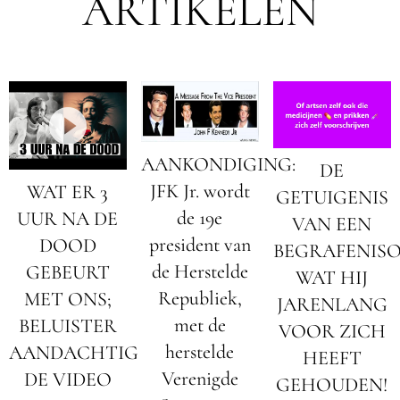
ARTIKELEN
AANKONDIGING:
DE
JFK Jr. wordt
WAT ER 3
GETUIGENIS
de 19e
UUR NA DE
VAN EEN
president van
DOOD
BEGRAFENIS
de Herstelde
GEBEURT
WAT HIJ
Republiek,
MET ONS;
JARENLANG
met de
BELUISTER
VOOR ZICH
herstelde
AANDACHTIG
HEEFT
Verenigde
DE VIDEO
GEHOUDEN!