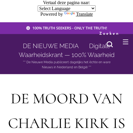
Vertaal deze pagina naar:
Powered by
Translate
100% TRUTH SEEKERS - ONLY THE TRUTH!
Zoeken
DE NIEUWE MEDIA 🟣 Digitale
Waarheidskrant — 100% Waarheid
*** De Nieuwe Media publiceert dagelijks het èchte en ware
Nieuws in Nederland en België ***
DE MOORD VAN
CHARLIE KIRK IS