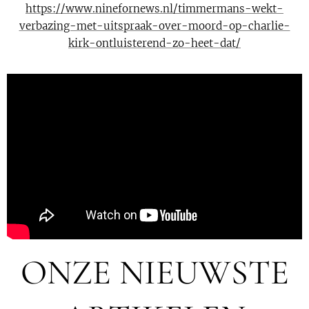
https://www.ninefornews.nl/timmermans-wekt-
verbazing-met-uitspraak-over-moord-op-charlie-
kirk-ontluisterend-zo-heet-dat/
ONZE NIEUWSTE