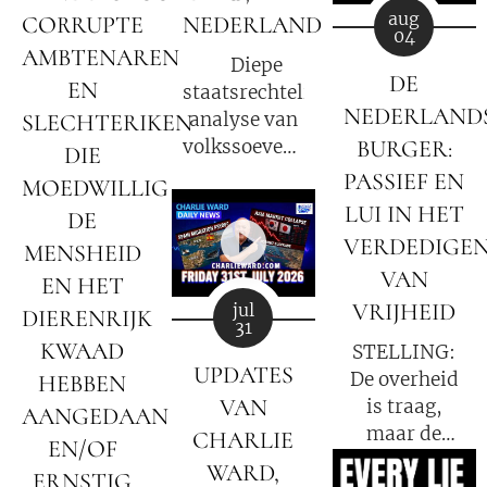
aug
CORRUPTE
NEDERLAND
04
AMBTENAREN
⚖️ Diepe
DE
EN
staatsrechtelijke
NEDERLAND
analyse van
SLECHTERIKEN
BURGER:
volkssoevereiniteit
DIE
in Nederland
PASSIEF EN
MOEDWILLIG
LUI IN HET
DE
VERDEDIGE
MENSHEID
VAN
EN HET
VRIJHEID
jul
DIERENRIJK
31
KWAAD
STELLING:
UPDATES
De overheid
HEBBEN
VAN
is traag,
AANGEDAAN
maar de
CHARLIE
EN/OF
burger ZELF
WARD,
ERNSTIG