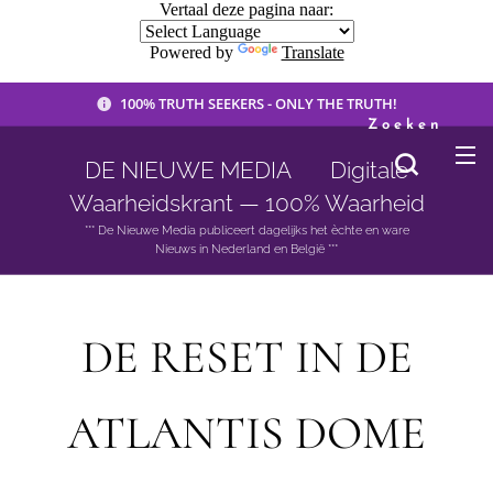
Vertaal deze pagina naar:
Powered by
Translate
100% TRUTH SEEKERS - ONLY THE TRUTH!
Zoeken
DE NIEUWE MEDIA 🟣 Digitale
Waarheidskrant — 100% Waarheid
*** De Nieuwe Media publiceert dagelijks het èchte en ware
Nieuws in Nederland en België ***
DE RESET IN DE
ATLANTIS DOME