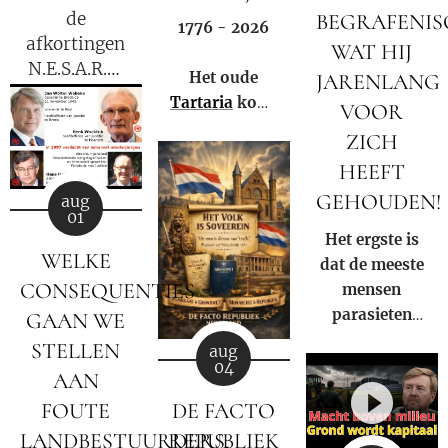
de
BEGRAFENI
1776 - 2026
afkortingen
WAT HIJ
N.E.S.A.R.A.
Het oude
JARENLANG
en
Tartaria
komt
VOOR
G.E.S.A.R.A.
weer tot leven!
ZICH
voor?
HEEFT
GEHOUDEN!
aug
01
Het ergste is
WELKE
dat de meeste
CONSEQUENTIES
mensen
parasieten
GAAN WE
hebben – en
STELLEN
aug
het niet eens
04
AAN
weten.
FOUTE
DE FACTO
LANDBESTUURDERS,
REPUBLIEK