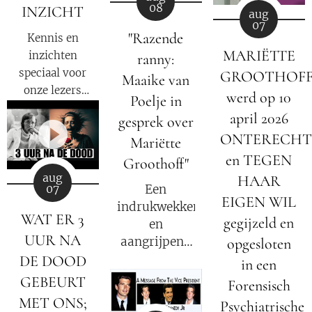
08
INZICHT
aug
07
"Razende
Kennis en
MARIËTTE
inzichten
ranny:
speciaal voor
GROOTHOF
Maaike van
onze lezers
werd op 10
Poelje in
van
De Nieuwe
april 2026
gesprek over
Media
en
ONTERECHT
Mariëtte
reizigers die
en TEGEN
geïnteresseerd
Groothoff"
zijn in
aug
HAAR
Een
07
alternatief
EIGEN WIL
indrukwekkend
nieuws,
WAT ER 3
gegijzeld en
en
dossiers,
UUR NA
aangrijpend
opgesloten
bewustwording,
gesprek over
DE DOOD
in een
spiritualiteit
het verhaal
GEBEURT
en
Forensisch
van Mariëtte
onafhankelijke
MET ONS;
Psychiatrische
Groothoff.