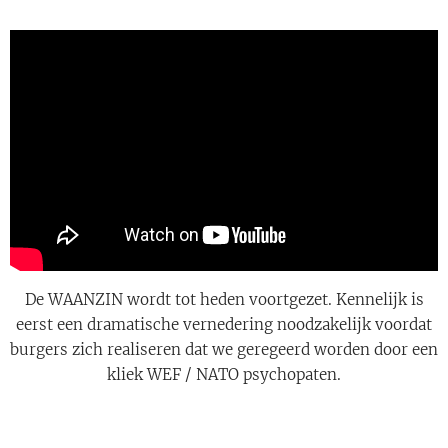
De WAANZIN wordt tot heden voortgezet. Kennelijk is
eerst een dramatische vernedering noodzakelijk voordat
burgers zich realiseren dat we geregeerd worden door een
kliek WEF / NATO psychopaten.