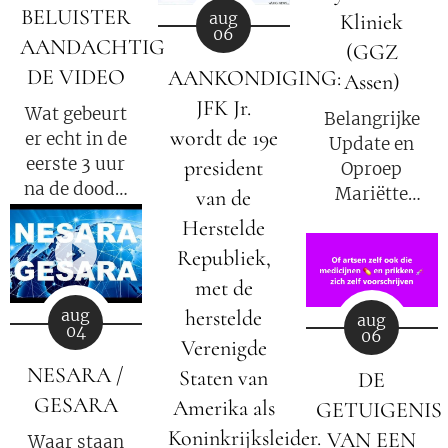
berichtgeving.
BELUISTER
aug
Kliniek
06
AANDACHTIG
(GGZ
DE VIDEO
AANKONDIGING:
Assen)
JFK Jr.
Wat gebeurt
Belangrijke
wordt de 19e
er echt in de
Update en
eerste 3 uur
president
Oproep
na de dood?
Mariëtte
van de
Groothoff
Herstelde
Elisabeth
van 7
Republiek,
Kübler-Ross
augustus
met de
legt uit.
2026
herstelde
aug
aug
04
06
Verenigde
NESARA /
Staten van
DE
GESARA
Amerika als
GETUIGENIS
Koninkrijksleider.
VAN EEN
Waar staan