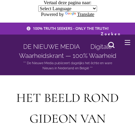
Vertaal deze pagina naar:
Powered by
Translate
100% TRUTH SEEKERS - ONLY THE TRUTH!
Zoeken
DE NIEUWE MEDIA 🟣 Digitale
Waarheidskrant — 100% Waarheid
*** De Nieuwe Media publiceert dagelijks het èchte en ware
Nieuws in Nederland en België ***
HET BEELD ROND
GIDEON VAN