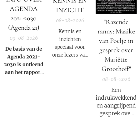
KENNIS EN
AGENDA
INZICHT
2021-2030
08-08-2026
"Razende
(Agenda 21)
ranny: Maaike
Kennis en
09-08-2026
inzichten
van Poelje in
speciaal voor
gesprek over
De basis van de
onze lezers van
Agenda 2021-
Mariëtte
De Nieuwe Media
2030 is ontleend
Groothoff"
en reizigers die
aan het rapport
geïnteresseerd
08-08-2026
van de
club van
zijn in alternatief
Rome
uit 1972.
Een
nieuws, dossiers,
indrukwekkend
bewustwording,
en aangrijpend
spiritualiteit en
gesprek over
onafhankelijke
het verhaal van
berichtgeving.
Mariëtte
Groothoff.