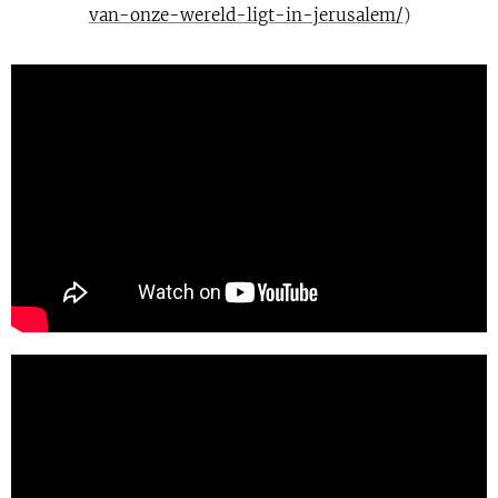
van-onze-wereld-ligt-in-jerusalem/
)