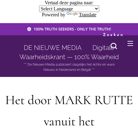
Vertaal deze pagina naar:
Powered by
Translate
100% TRUTH SEEKERS - ONLY THE TRUTH!
Zoeken
DE NIEUWE MEDIA 🟣 Digitale
Waarheidskrant — 100% Waarheid
*** De Nieuwe Media publiceert dagelijks het èchte en ware
Nieuws in Nederland en België ***
Het door MARK RUTTE
vanuit het