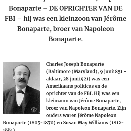
Bonaparte – DE OPRICHTER VAN DE
FBI – hij was een kleinzoon van
Jérôme
Bonaparte
, broer van
Napoleon
Bonaparte
.
Charles Joseph Bonaparte
(
Baltimore (Maryland)
,
9 juni
1851
-
aldaar,
28 juni
1921
) was een
Amerikaans politicus en de
oprichter van de
FBI
. Hij was een
kleinzoon van
Jérôme Bonaparte
,
broer van
Napoleon Bonaparte
. Zijn
ouders waren
Jérôme Napoleon
Bonaparte
(1805-1870) en Susan May Williams (1812-
1881).