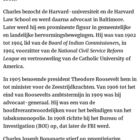
Charles bezocht de
Harvard-universiteit
en de
Harvard
Law School
en werd daarna advocaat in
Baltimore
.
Later werd hij een prominente figuur in gemeentelijke
en landelijke hervormingsbewegingen. Hij was van
1902
tot
1904
lid van de
Board of Indian Commissioners
, in
1904 voorzitter van de
National Civil Service Reform
League
en vertrouweling van de
Catholic University of
America
.
In
1905
benoemde president
Theodore Roosevelt
hem in
tot minister voor de
Zeestrijdkrachten
. Van
1906
tot het
eind van Roosevelts ambtstermijn in
1909
was hij
advocaat-generaal. Hij was een van de
hoofdverantwoordelijken voor het beëindigen van het
tabaksmonopolie. In
1908
richtte hij het
Bureau of
Investigation
(BOI) op, dat later de
FBI
werd.
Charles Joseph Bonaparte stierf op zeventigjarige