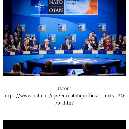
(bron:
https://www.nato.int/cps/en/natohq/official_texts_236
705.htm
)