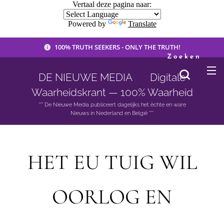
Vertaal deze pagina naar:
Powered by
Translate
100% TRUTH SEEKERS - ONLY THE TRUTH!
Zoeken
DE NIEUWE MEDIA 🟣 Digitale
Waarheidskrant — 100% Waarheid
*** De Nieuwe Media publiceert dagelijks het èchte en ware
Nieuws in Nederland en België ***
HET EU TUIG WIL
OORLOG EN