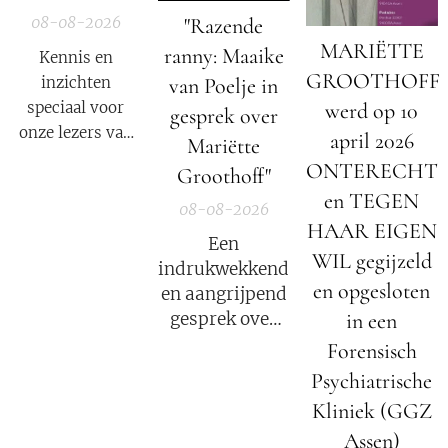
08-08-2026
"Razende
MARIËTTE
ranny: Maaike
Kennis en
GROOTHOFF
inzichten
van Poelje in
speciaal voor
werd op 10
gesprek over
onze lezers van
april 2026
Mariëtte
De Nieuwe Media
ONTERECHT
Groothoff"
en reizigers die
en TEGEN
geïnteresseerd
08-08-2026
HAAR EIGEN
zijn in alternatief
Een
nieuws, dossiers,
WIL gegijzeld
indrukwekkend
bewustwording,
en opgesloten
en aangrijpend
spiritualiteit en
in een
gesprek over
onafhankelijke
het verhaal van
Forensisch
berichtgeving.
Mariëtte
Psychiatrische
Groothoff.
Kliniek (GGZ
Assen)