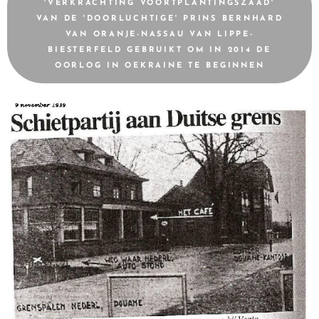
'VERKRACHTING VOORTPLANTINGSZAAD'
VAN DE 'DOORLUCHTIGE' PRINS BERNHARD
VAN ORANJE-NASSAU VAN LIPPE-
BIESTERFELD GEBRUIKT OM IN 2014 DE
OORLOG IN OEKRAINE TE BEGINNEN