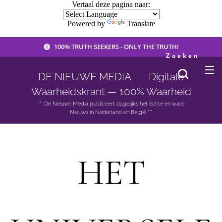
Vertaal deze pagina naar:
Powered by
Translate
100% TRUTH SEEKERS - ONLY THE TRUTH!
Zoeken
DE NIEUWE MEDIA 🟣 Digitale
Waarheidskrant — 100% Waarheid
*** De Nieuwe Media publiceert dagelijks het èchte en ware
Nieuws in Nederland en België ***
HET