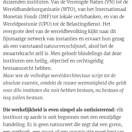
duizenden instituten. Van de Verenigde Naties (VN) tot de
Wereldhandelsorganisatie (WTO), van het Internationaal
Monetair Fonds (IMF) tot lokale rechtbanken, en van de
Wereldpostunie (UPU) tot de Belastingdienst. Het
overgrote deel van de wereldbevolking kijkt naar dit
fijnmazige netwerk van instanties en ervaart hun gezag
als een vaststaand natuurverschijnsel, alsof het de
zwaartekracht zelf is. Men gelooft blindelings dat deze
instituten een heilig, objectief en rechtsgeldig
bestaansrecht hebben.
Maar wie de volledige wereldarchitectuur script tot de
absolute essentie, ontdekt de rauwe wetmatigheid die geldt
voor álle instituten die ooit hebben bestaan, nu bestaan of
nog zullen bestaan
.
Die werkelijkheid is even simpel als ontluisterend:
elk
instituut op aarde is ooit begonnen met een eenzijdige
handeling. Er is geen natuurwet die zegt dat een grens,
een wetboek, een munt of een organisatie moet bestaan.