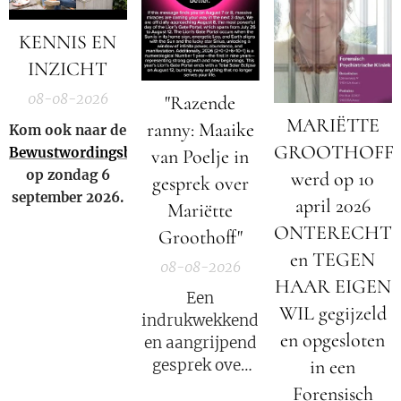
KENNIS EN
INZICHT
08-08-2026
"Razende
MARIËTTE
ranny: Maaike
Kom ook naar de
GROOTHOFF
Bewustwordingsbeurs
van Poelje in
op zondag 6
werd op 10
gesprek over
september 2026.
april 2026
Mariëtte
ONTERECHT
Groothoff"
en TEGEN
08-08-2026
HAAR EIGEN
Een
WIL gegijzeld
indrukwekkend
en opgesloten
en aangrijpend
in een
gesprek over
het verhaal van
Forensisch