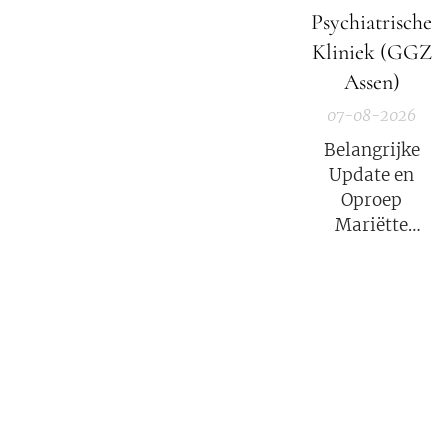
Mariëtte
Psychiatrische
Groothoff.
Kliniek (GGZ
Assen)
07-08-2026
Belangrijke
Update en
Oproep
Mariëtte
Groothoff van
7 augustus
2026