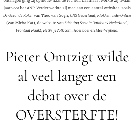
ontslagen ging zij opnieuw naar de rechter. Daarnaast werkte zij twaalf
jaar voor het ANP. Verder werkte zij mee aan een aantal websites, zoals
De Gezonde Roker
van Theo van Gogh,
ONS Nederland
,
KlokkenluiderOnline
(van Micha Kat), de website van
Stichting Sociale Databank Nederland
,
Frontaal Naakt
,
HetVrijeVolk.com
,
Hoei boei
en
MeerVrijheid
.
Pieter Omtzigt wilde
al veel langer een
debat over de
OVERSTERFTE!