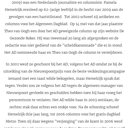
2009) was een Nederlands journaliste en columniste. Pamela
Hemelrijk overleed op 62-jarige leeftijd in de herfst van 2009 aan de
gevolgen van een hartstilstand. Tot 2002 schreef zij artikelen en
columns voor het Algemeen Dagblad. Op 14 mei van dat jaar plaatste
Theo van Gogh een door het AD geweigerde column op zijn website De
Gezonde Roker. Hij was tweemaal zo lang als afgesproken en de
redactie was niet gediend van de "scheldkanonnade" die er in stond.
Het AD sommeerde haar en Theo van Gogh de column te verwijderen.
In 2002 werd ze geschorst bij het AD, volgens het AD omdat ze bij de
uitreiking van de Nieuwspoortprijs voor de beste verkiezingscampagne
iemand met een taart wilde bekogelen, maar Hemelrijk sprak dat
tegen. Verder zou ze volgens het AD tegen de algemeen manager van
Nieuwspoort gevloekt en gescholden hebben toen hij haar vroeg het
perscentrum te verlaten. Het AD wilde haar in 2003 ontslaan; de
rechter stak daar echter een stokje voor. Na de schorsing schreef
Hemelrijk drie jaar lang, tot 2006 columns voor het gratis dagblad
Metro. Toen zij daar wegens "verjonging" van de krant in 2006 werd