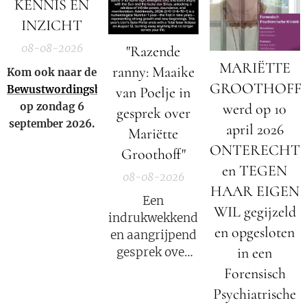
KENNIS EN
INZICHT
08-08-2026
"Razende
MARIËTTE
ranny: Maaike
Kom ook naar de
GROOTHOFF
Bewustwordingsbeurs
van Poelje in
op zondag 6
werd op 10
gesprek over
september 2026.
april 2026
Mariëtte
ONTERECHT
Groothoff"
en TEGEN
08-08-2026
HAAR EIGEN
Een
WIL gegijzeld
indrukwekkend
en opgesloten
en aangrijpend
in een
gesprek over
het verhaal van
Forensisch
Mariëtte
Psychiatrische
Groothoff.