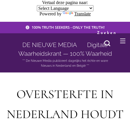
Vertaal deze pagina naar:
Powered by
Translate
100% TRUTH SEEKERS - ONLY THE TRUTH!
Zoeken
DE NIEUWE MEDIA 🟣 Digitale
Waarheidskrant — 100% Waarheid
*** De Nieuwe Media publiceert dagelijks het èchte en ware
Nieuws in Nederland en België ***
OVERSTERFTE IN
NEDERLAND HOUDT