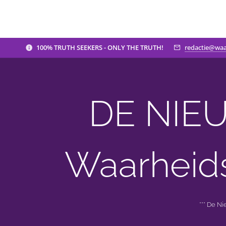
100% TRUTH SEEKERS - ONLY THE TRUTH!
redactie@waa
DE NIEU
Waarheid
*** De N