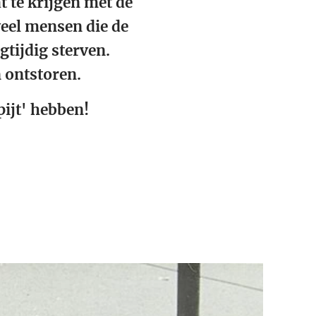
t te krijgen met de
veel mensen die de
tijdig sterven.
 ontstoren.
ijt' hebben!