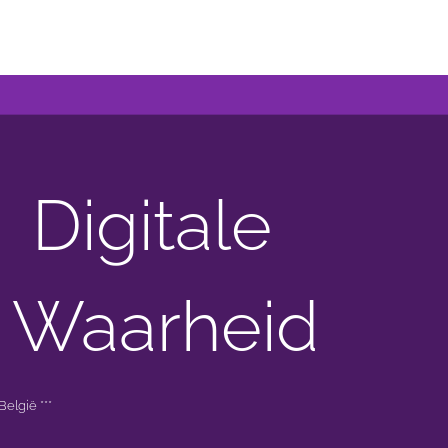
Digitale
 Waarheid
elgië ***