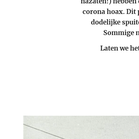
nazaten!) hebben d
corona hoax. Dit 
dodelijke spui
Sommige me
Laten we he