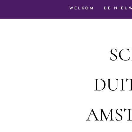
WELKOM
DE NIEU
SC
DUI
AMST