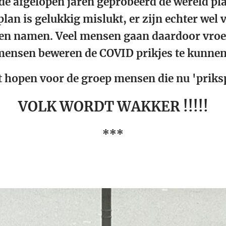
e afgelopen jaren geprobeerd de wereld pla
plan is gelukkig mislukt, er zijn echter wel 
ten namen. Veel mensen gaan daardoor vroeg
nsen beweren de COVID prikjes te kunnen
t hopen voor de groep mensen die nu 'priksp
VOLK WORDT WAKKER !!!!!
***