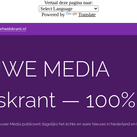
Vertaal deze pagina naar:
Powered by
Translate
rheidskrant.nl
WE MEDIA 🟣 
skrant — 100%
ieuwe Media publiceert dagelijks het èchte en ware Nieuws in Nederland en B