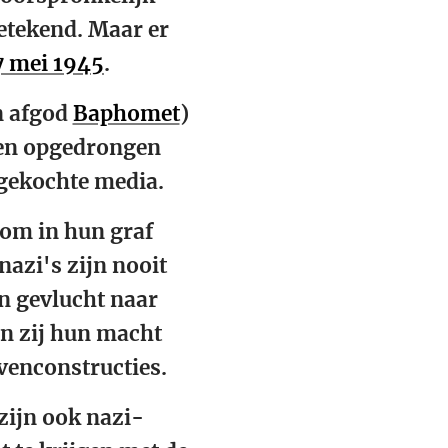
etekend. Maar er
7 mei 1945
.
n afgod
Baphomet
)
bben opgedrongen
mgekochte media.
om in hun graf
nazi's zijn nooit
n gevlucht naar
en zij hun macht
venconstructies.
zijn ook nazi-