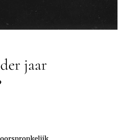
der jaar
?
 oorspronkelijk