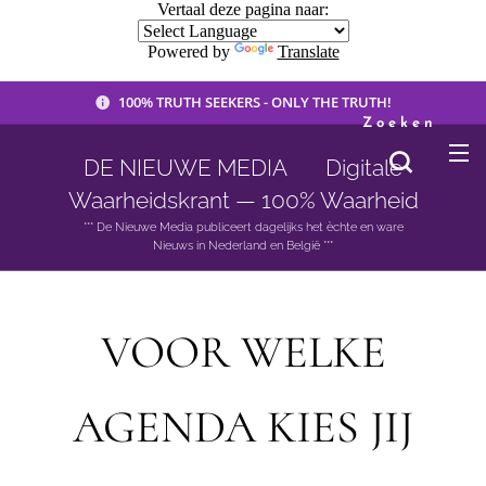
Vertaal deze pagina naar:
Powered by
Translate
100% TRUTH SEEKERS - ONLY THE TRUTH!
Zoeken
DE NIEUWE MEDIA 🟣 Digitale
Waarheidskrant — 100% Waarheid
*** De Nieuwe Media publiceert dagelijks het èchte en ware
Nieuws in Nederland en België ***
VOOR WELKE
AGENDA KIES JIJ