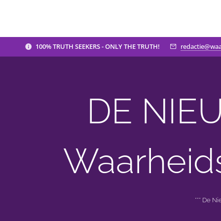
100% TRUTH SEEKERS - ONLY THE TRUTH!
redactie@waa
DE NIEU
Waarheid
*** De N