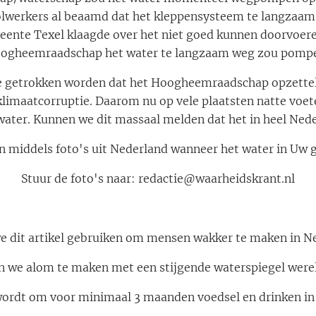
olwerkers al beaamd dat het kleppensysteem te langzaam 
meente Texel klaagde over het niet goed kunnen doorvoer
ogheemraadschap het water te langzaam weg zou pomp
sie getrokken worden dat het Hoogheemraadschap opzette
klimaatcorruptie. Daarom nu op vele plaatsten natte voete
water. Kunnen we dit massaal melden dat het in heel Nede
n middels foto's uit Nederland wanneer het water in Uw g
Stuur de foto's naar: redactie@waarheidskrant.nl
e dit artikel gebruiken om mensen wakker te maken in N
 we alom te maken met een stijgende waterspiegel were
ordt om voor minimaal 3 maanden voedsel en drinken in h