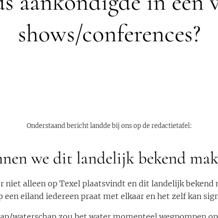
ds aankondigde in één 
shows/conferences?
Onderstaand bericht landde bij ons op de redactietafel:
nen we dit landelijk bekend ma
r niet alleen op Texel plaatsvindt en dit landelijk bekend
 een eiland iedereen praat met elkaar en het zelf kan sign
/waterschap zou het water momenteel wegpompen op de