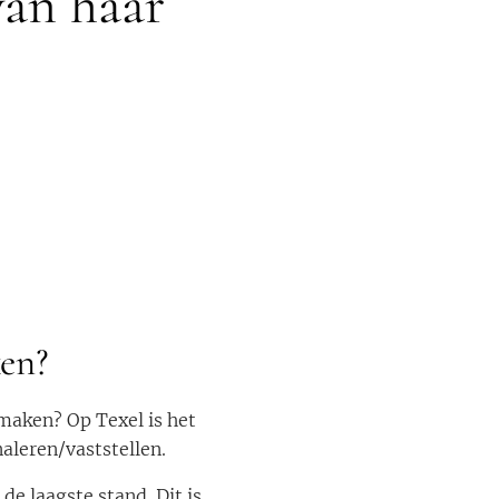
van haar
ken?
 maken? Op Texel is het
aleren/vaststellen.
 laagste stand. Dit is