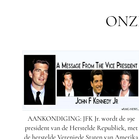
ONZ
AANKONDIGING: JFK Jr. wordt de 19e
president van de Herstelde Republiek, met
de herstelde Verenigde Staten van Amerika