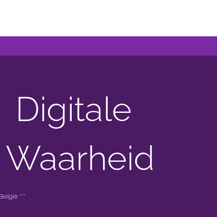
Digitale
 Waarheid
elgië ***