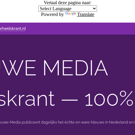
Vertaal deze pagina naar:
Powered by
Translate
rheidskrant.nl
WE MEDIA 🟣 
skrant — 100%
ieuwe Media publiceert dagelijks het èchte en ware Nieuws in Nederland en B