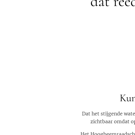
dat ree
Kun
Dat het stijgende wate
zichtbaar omdat op
Het Hoogheemraadschap