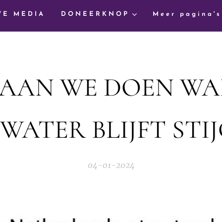
WE MEDIA
DONEERKNOP
Meer pagina's
AAN WE DOEN W
WATER BLIJFT STI
04-01-2024