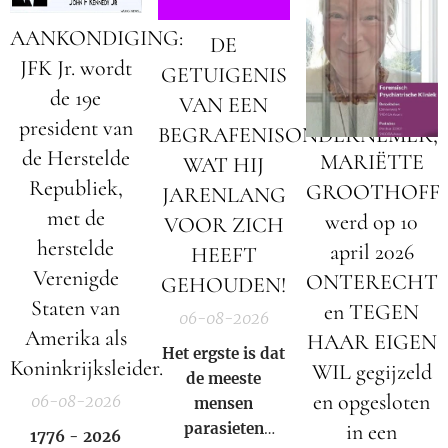
AANKONDIGING:
DE
JFK Jr. wordt
GETUIGENIS
de 19e
VAN EEN
president van
BEGRAFENISONDERNEMER;
de Herstelde
MARIËTTE
WAT HIJ
Republiek,
GROOTHOFF
JARENLANG
met de
werd op 10
VOOR ZICH
herstelde
april 2026
HEEFT
Verenigde
ONTERECHT
GEHOUDEN!
Staten van
en TEGEN
06-08-2026
Amerika als
HAAR EIGEN
Het ergste is dat
Koninkrijksleider.
WIL gegijzeld
de meeste
en opgesloten
06-08-2026
mensen
parasieten
in een
1776 - 2026