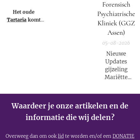
hebben – en het
Forensisch
niet eens weten.
Het oude
Psychiatrische
Tartaria
komt
Kliniek (GGZ
weer tot leven!
Assen)
05-08-2026
Nieuwe
Updates
gijzeling
Mariëtte
Groothoff.
Waardeer je onze artikelen en de
informatie die wij delen?
Overweeg dan om ook
lid
te worden en/of een
DONATIE