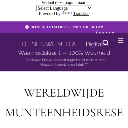
Vertaal deze pagina naar:
Powered by
Translate
100% TRUTH SEEKERS - ONLY THE TRUTH!
Zoeken
DE NIEUWE MEDIA 🟣 Digitale
Waarheidskrant — 100% Waarheid
*** De Nieuwe Media publiceert dagelijks het èchte en ware
Nieuws in Nederland en België ***
WERELDWIJDE
MUNTEENHEIDSRESE