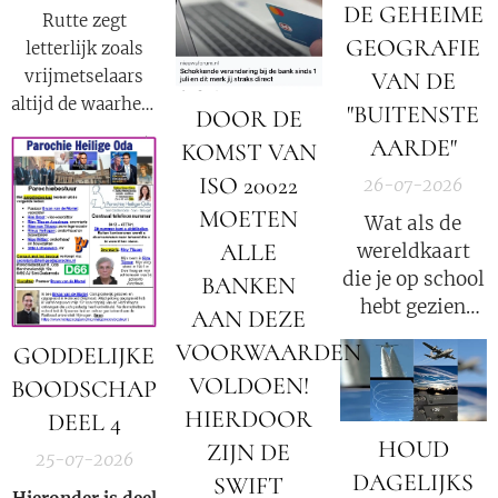
samenzwering in
DE GEHEIME
Rutte zegt
woord en beeld
GEOGRAFIE
letterlijk zoals
van de Rooms-
vrijmetselaars
VAN DE
Katholieke kerk
altijd de waarheid
"BUITENSTE
binnen onze
DOOR DE
moeten
huidige
AARDE"
KOMST VAN
verkondigen als
samenleving.
ISO 20022
26-07-2026
onderdeel van
hun satanische
MOETEN
Wat als de
geloof:
ALLE
wereldkaart
"Nederland is
die je op school
BANKEN
een republiek
hebt gezien
AAN DEZE
waarin één en
slechts een
VOORWAARDEN
GODDELIJKE
dezelfde familie
klein fragment
altijd de
VOLDOEN!
BOODSCHAP
van de
president
HIERDOOR
waarheid was?
DEEL 4
levert"
.
HOUD
ZIJN DE
25-07-2026
DAGELIJKS
SWIFT