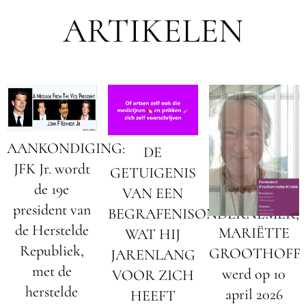
ARTIKELEN
AANKONDIGING:
DE
JFK Jr. wordt
GETUIGENIS
de 19e
VAN EEN
president van
BEGRAFENISONDERNEMER;
de Herstelde
MARIËTTE
WAT HIJ
Republiek,
GROOTHOFF
JARENLANG
met de
werd op 10
VOOR ZICH
herstelde
april 2026
HEEFT