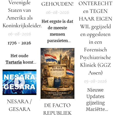
Verenigde
ONTERECHT
GEHOUDEN!
Staten van
en TEGEN
06-08-2026
Amerika als
HAAR EIGEN
Het ergste is dat
Koninkrijksleider.
WIL gegijzeld
de meeste
en opgesloten
06-08-2026
mensen
parasieten
in een
1776 - 2026
hebben – en het
Forensisch
niet eens weten.
Het oude
Psychiatrische
Tartaria
komt
Kliniek (GGZ
weer tot leven!
Assen)
05-08-2026
Nieuwe
Updates
NESARA /
gijzeling
DE FACTO
GESARA
Mariëtte
REPUBLIEK