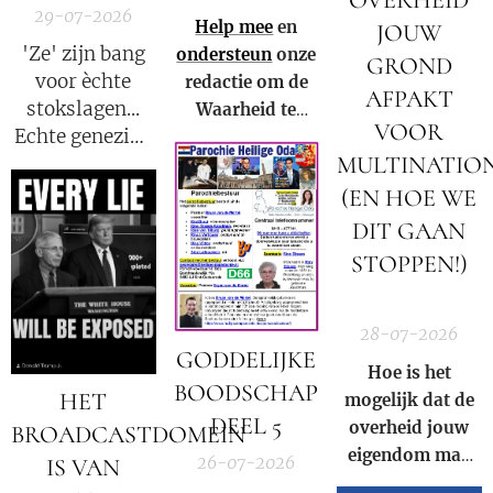
OVERHEID
29-07-2026
Help mee
en
JOUW
'Ze' zijn bang
ondersteun
onze
GROND
voor èchte
redactie om de
AFPAKT
stokslagen...
Waarheid te
VOOR
Echte genezing
kunnen blijven
MULTINATIO
laat emoties
verspreiden in
stromen. We
Nederland,
(EN HOE WE
mogen niet
België en in de
DIT GAAN
langer meer
rest van de
STOPPEN!)
zwijgen!
wereld.
🚨
28-07-2026
GODDELIJKE
Hoe is het
BOODSCHAP
HET
mogelijk dat de
DEEL 5
overheid jouw
BROADCASTDOMEIN
eigendom mag
26-07-2026
IS VAN
afpakken voor