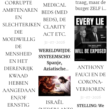
CORRUPTE
traag, maar de
MEDICAL
burger ZELF is
AMBTENAREN
BEDS (MED
de oorzaak!
EN
BEDS), DE
SLECHTERIKEN
CLARITY
DIE
ACT ETC.
MOEDWILLIG
31-07-2026
DE
WERELDWIJDE
MENSHEID
SYSTEEMSCHOK:
EN HET
Spanje,
ANTHONY
DIERENRIJK
Aziatische
FAUCI EN DE
markten en
KWAAD
Hormuz |
CORONA-
HEBBEN
Charlie Ward
VERHOREN
AANGEDAAN
Daily News
EN/OF
31-07-2026
ISRAËL
ERNSTIG
STELLING: We