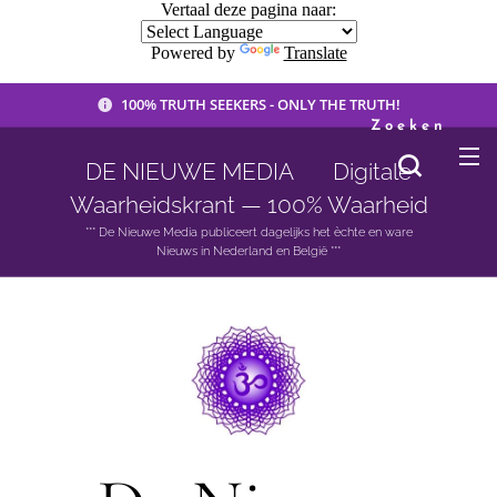
Vertaal deze pagina naar:
Powered by
Translate
100% TRUTH SEEKERS - ONLY THE TRUTH!
Zoeken
DE NIEUWE MEDIA 🟣 Digitale
Waarheidskrant — 100% Waarheid
*** De Nieuwe Media publiceert dagelijks het èchte en ware
Nieuws in Nederland en België ***