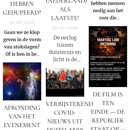
(NEDERLAND)
HEBBEN
hebben mensen
ALS
nodig aan het
GEDUPEERD?
LAATSTE!
roer die
01-08-2026
gezamenlijk
30-07-2026
voorkomen dat
Gaan we ze klop
De oorlog
iemand ooit nog
geven in de vorm
tussen
een nieuwe Fauci
van stokslagen?
duisternis en
kan worden.
Of is hen in het
licht is de
Licht zetten van
oorlog tussen
de Waarheid een
Satan en God.
veel grotere
straf?
DE FILM IS
TEN
VERBIJSTEREND
AFRONDING
EINDE — DE
COVID-
VAN HET
REPUBLIEK
NIEUWS UIT
EVENEMENT
STAAT OP —