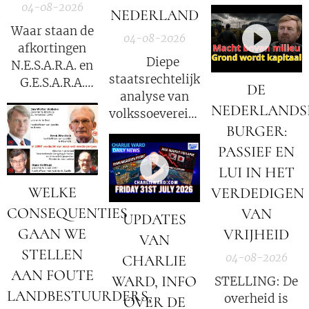
Groothoff.
04-08-2026
NEDERLAND
Waar staan de
04-08-2026
afkortingen
⚖️ Diepe
N.E.S.A.R.A. en
staatsrechtelijke
G.E.S.A.R.A.
DE
analyse van
voor?
NEDERLANDS
volkssoevereiniteit
BURGER:
in Nederland
PASSIEF EN
LUI IN HET
WELKE
VERDEDIGEN
CONSEQUENTIES
VAN
UPDATES
GAAN WE
VRIJHEID
VAN
STELLEN
04-08-2026
CHARLIE
AAN FOUTE
WARD, INFO
STELLING: De
LANDBESTUURDERS,
overheid is
OVER DE