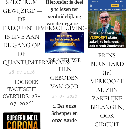
SPECTRUM
Hieronder is deel
de winst van een
5 te lezen ter
GEWIJZIGD —
multinational?
verduidelijking
DE
van de negatieve
FREQUENTIEVERSCHUIVING
rol en
IS LIVE AAN
samenzwering in
DE GANG OP
woord en beeld
van de Rooms-
DE
PRINS
DE NIEUWE
Katholieke kerk
QUANTUMTERMINALS
BERNHARD
binnen onze
TIEN
(Jr.)
28-07-2026
huidige
GEBODEN
VERKOOPT
samenleving.
🚨 [LOGBOEK
VAN GOD
TACTISCHE
AL ZIJN
OVERRIDE: 28-
25-07-2026
ZAKELIJKE
07-2026]
BELANGEN;
1. Eer onze
S
chepper en
OOK
onze
A
arde
CIRCUIT