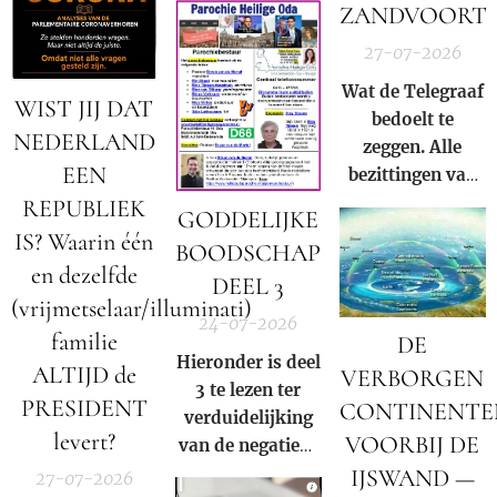
ZANDVOORT
27-07-2026
Wat de Telegraaf
WIST JIJ DAT
bedoelt te
NEDERLAND
zeggen. Alle
EEN
bezittingen van
Prins Bernhard
REPUBLIEK
GODDELIJKE
(Jr.) zijn in
IS? Waarin één
BOODSCHAP
beslag genomen
en dezelfde
DEEL 3
door Donald
(vrijmetselaar/illuminati)
Trump op basis
24-07-2026
familie
DE
van Executive
Hieronder is deel
Order 13818.
ALTIJD de
VERBORGEN
3 te lezen ter
PRESIDENT
CONTINENTE
verduidelijking
levert?
VOORBIJ DE
van de negatieve
rol en
IJSWAND —
27-07-2026