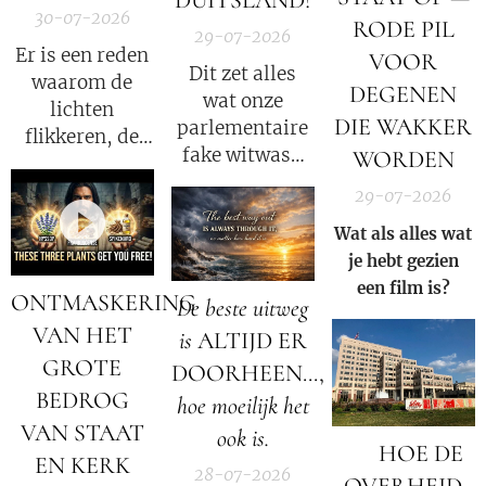
DUITSLAND!
30-07-2026
RODE PIL
29-07-2026
Er is een reden
VOOR
Dit zet alles
waarom de
DEGENEN
wat onze
lichten
DIE WAKKER
parlementaire
flikkeren, de
fake witwas-
WORDEN
satellieten
enquete tot nu
verschuiven en
29-07-2026
toe heeft
de
Wat als alles wat
gedaan
datastromen
je hebt gezien
opnieuw
worden
een film is?
volledig op zijn
omgeleid.
ONTMASKERING
De beste uitweg
kop!
VAN HET
is
ALTIJD ER
GROTE
DOORHEEN...,
BEDROG
hoe moeilijk het
VAN STAAT
ook is.
🚨 HOE DE
EN KERK
28-07-2026