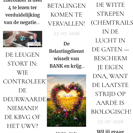
Hieronder is deel
DE WITTE
BETALINGEN
4 te lezen ter
STREPEN
KOMEN TE
verduidelijking
(CHEMTRAILS
VERVALLEN!
van de negatieve
rol en
IN DE
23-07-2026
samenzwering in
LUCHT IN
De
woord en beeld
DE GATEN —
Belastingdienst
van de Rooms-
DE LEUGEN
BESCHERM
wisselt van
Katholieke kerk
STORT IN:
BANK en krijgt
JE EIGEN
binnen onze
WIE
NIEUW
huidige
DNA, WANT
CONTROLEERT
rekeningnummer
samenleving.
DE LAATSTE
bij de
DE
STRIJD OP
RABOBANK, (de
DEURWAARDER?
AARDE IS
bank met de
NIEMAND!
reeds bewezen
BIOLOGISCH!
DE KBVG OF
hypotheek
25-07-2026
HET UWV?
fraude!).
Wil jij graag