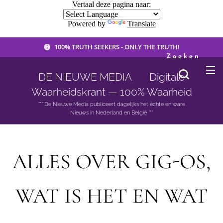
Vertaal deze pagina naar:
Powered by
Translate
100% TRUTH SEEKERS - ONLY THE TRUTH!
Zoeken
DE NIEUWE MEDIA 🟣 Digitale
Waarheidskrant — 100% Waarheid
*** De Nieuwe Media publiceert dagelijks het èchte en ware
Nieuws in Nederland en België ***
ALLES OVER GIG-OS,
WAT IS HET EN WAT