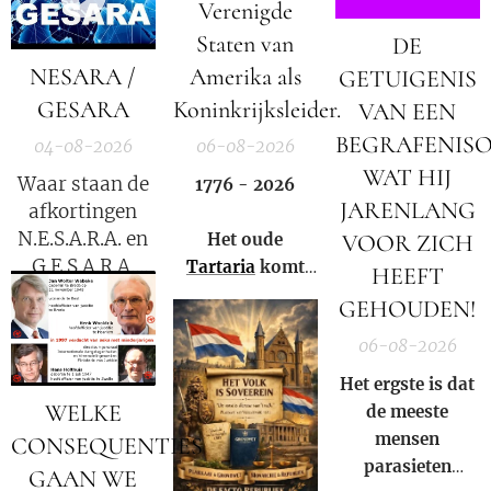
Verenigde
Kübler-Ross
Staten van
DE
legt uit.
NESARA /
Amerika als
GETUIGENIS
GESARA
Koninkrijksleider.
VAN EEN
BEGRAFENIS
04-08-2026
06-08-2026
WAT HIJ
Waar staan de
1776 - 2026
JARENLANG
afkortingen
N.E.S.A.R.A. en
VOOR ZICH
Het oude
G.E.S.A.R.A.
Tartaria
komt
HEEFT
voor?
weer tot leven!
GEHOUDEN!
06-08-2026
Het ergste is dat
WELKE
de meeste
mensen
CONSEQUENTIES
parasieten
GAAN WE