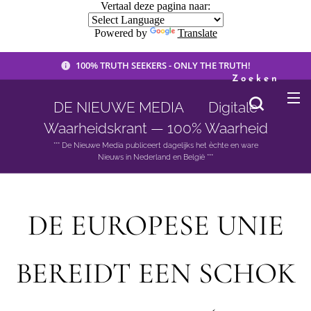
Vertaal deze pagina naar:
Powered by
Translate
100% TRUTH SEEKERS - ONLY THE TRUTH!
Zoeken
DE NIEUWE MEDIA 🟣 Digitale
Waarheidskrant — 100% Waarheid
*** De Nieuwe Media publiceert dagelijks het èchte en ware
Nieuws in Nederland en België ***
DE EUROPESE UNIE
BEREIDT EEN SCHOK