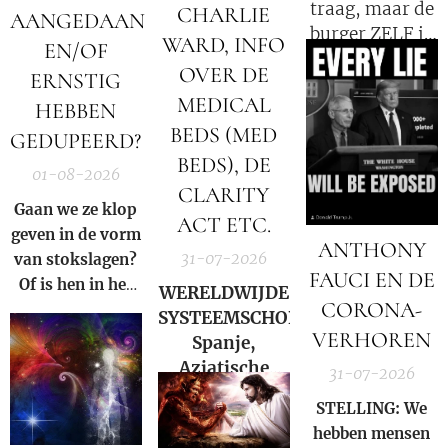
traag, maar de
CHARLIE
AANGEDAAN
burger ZELF is
WARD, INFO
EN/OF
de oorzaak!
OVER DE
ERNSTIG
MEDICAL
HEBBEN
BEDS (MED
GEDUPEERD?
BEDS), DE
01-08-2026
CLARITY
Gaan we ze klop
ACT ETC.
geven in de vorm
ANTHONY
31-07-2026
van stokslagen?
FAUCI EN DE
Of is hen in het
WERELDWIJDE
CORONA-
Licht zetten van
SYSTEEMSCHOK:
de Waarheid een
VERHOREN
Spanje,
veel grotere
Aziatische
31-07-2026
straf?
markten en
STELLING: We
Hormuz |
hebben mensen
Charlie Ward