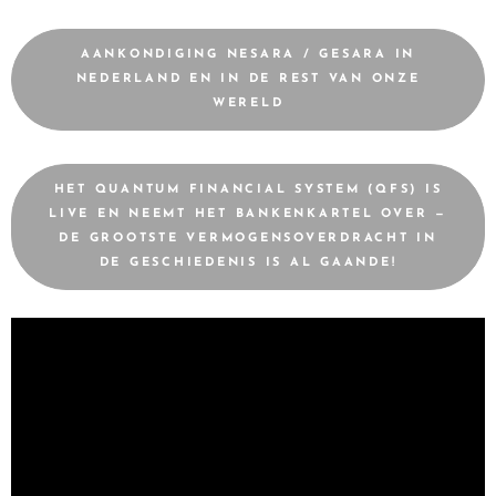
AANKONDIGING NESARA / GESARA IN
NEDERLAND EN IN DE REST VAN ONZE
WERELD
HET QUANTUM FINANCIAL SYSTEM (QFS) IS
LIVE EN NEEMT HET BANKENKARTEL OVER —
DE GROOTSTE VERMOGENSOVERDRACHT IN
DE GESCHIEDENIS IS AL GAANDE!