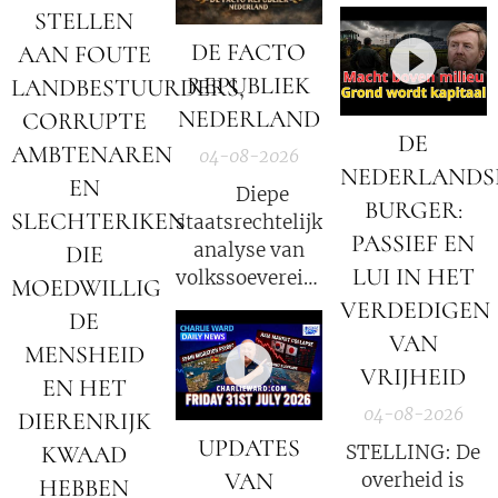
hebben – en het
STELLEN
niet eens weten.
DE FACTO
AAN FOUTE
REPUBLIEK
LANDBESTUURDERS,
NEDERLAND
CORRUPTE
DE
AMBTENAREN
04-08-2026
NEDERLANDS
EN
⚖️ Diepe
BURGER:
SLECHTERIKEN
staatsrechtelijke
PASSIEF EN
analyse van
DIE
LUI IN HET
volkssoevereiniteit
MOEDWILLIG
in Nederland
VERDEDIGEN
DE
VAN
MENSHEID
VRIJHEID
EN HET
04-08-2026
DIERENRIJK
UPDATES
KWAAD
STELLING: De
VAN
overheid is
HEBBEN