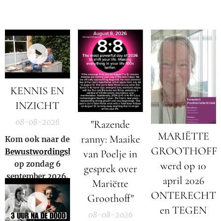
KENNIS EN
INZICHT
08-08-2026
"Razende
MARIËTTE
ranny: Maaike
Kom ook naar de
GROOTHOFF
Bewustwordingsbeurs
van Poelje in
op zondag 6
werd op 10
gesprek over
september 2026.
april 2026
Mariëtte
ONTERECHT
Groothoff"
en TEGEN
08-08-2026