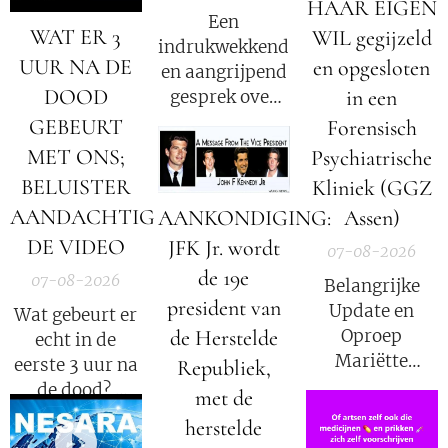
HAAR EIGEN
Een
WAT ER 3
WIL gegijzeld
indrukwekkend
UUR NA DE
en opgesloten
en aangrijpend
DOOD
in een
gesprek over
het verhaal van
GEBEURT
Forensisch
Mariëtte
MET ONS;
Psychiatrische
Groothoff.
BELUISTER
Kliniek (GGZ
AANDACHTIG
AANKONDIGING:
Assen)
DE VIDEO
JFK Jr. wordt
07-08-2026
de 19e
07-08-2026
Belangrijke
president van
Update en
Wat gebeurt er
de Herstelde
Oproep
echt in de
Mariëtte
eerste 3 uur na
Republiek,
Groothoff van
de dood?
met de
7 augustus
herstelde
2026
Elisabeth