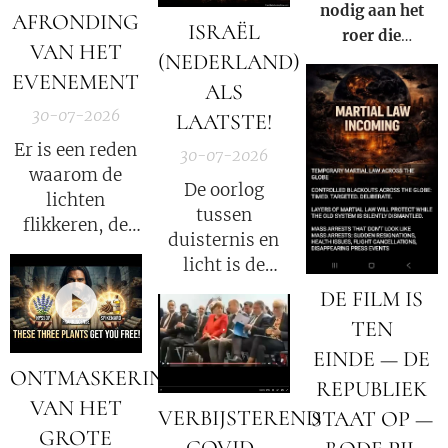
nodig aan het
AFRONDING
Daily News
ISRAËL
roer die
VAN HET
(NEDERLAND)
gezamenlijk
EVENEMENT
voorkomen dat
ALS
iemand ooit nog
30-07-2026
LAATSTE!
een nieuwe Fauci
Er is een reden
30-07-2026
kan worden.
waarom de
De oorlog
lichten
tussen
flikkeren, de
duisternis en
satellieten
licht is de
verschuiven en
oorlog tussen
DE FILM IS
de
Satan en God.
datastromen
TEN
worden
EINDE — DE
omgeleid.
ONTMASKERING
REPUBLIEK
VAN HET
VERBIJSTEREND
STAAT OP —
GROTE