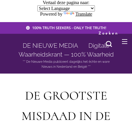
Vertaal deze pagina naar:
Powered by
Translate
100% TRUTH SEEKERS - ONLY THE TRUTH!
Zoeken
DE NIEUWE MEDIA 🟣 Digitale
Waarheidskrant — 100% Waarheid
*** De Nieuwe Media publiceert dagelijks het èchte en ware
Nieuws in Nederland en België ***
DE GROOTSTE
MISDAAD IN DE