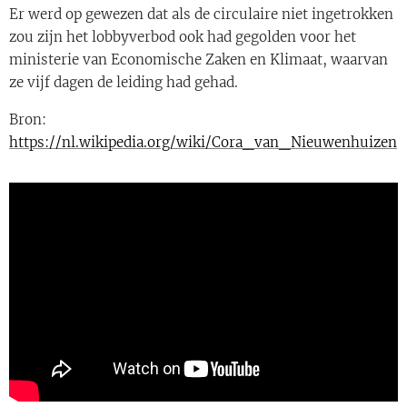
Er werd op gewezen dat als de circulaire niet ingetrokken
zou zijn het lobbyverbod ook had gegolden voor het
ministerie van Economische Zaken en Klimaat, waarvan
ze vijf dagen de leiding had gehad.
Bron:
https://nl.wikipedia.org/wiki/Cora_van_Nieuwenhuizen