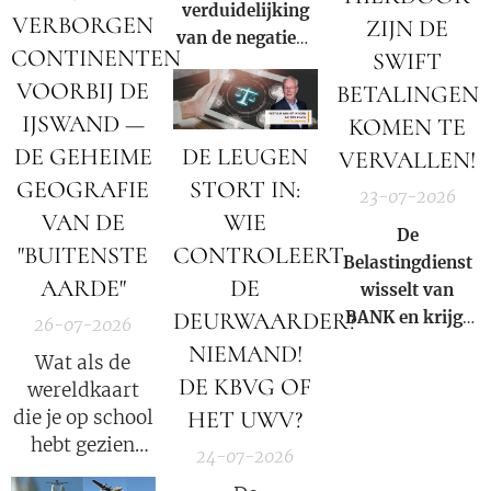
verduidelijking
Order 13818.
VERBORGEN
ZIJN DE
van de negatieve
CONTINENTEN
SWIFT
rol en
VOORBIJ DE
BETALINGEN
samenzwering in
woord en beeld
IJSWAND —
KOMEN TE
van de Rooms-
DE GEHEIME
DE LEUGEN
VERVALLEN!
Katholieke kerk
GEOGRAFIE
STORT IN:
23-07-2026
binnen onze
VAN DE
WIE
huidige
De
"BUITENSTE
CONTROLEERT
samenleving.
Belastingdienst
AARDE"
DE
wisselt van
DEURWAARDER?
BANK en krijgt
26-07-2026
NIEUW
NIEMAND!
Wat als de
rekeningnummer
DE KBVG OF
wereldkaart
bij de
die je op school
HET UWV?
RABOBANK, (de
hebt gezien
bank met de
24-07-2026
slechts een
reeds bewezen