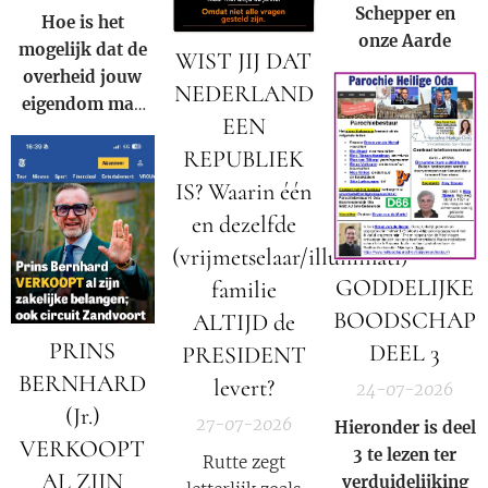
S
chepper en
Hoe is het
onze
A
arde
mogelijk dat de
WIST JIJ DAT
overheid jouw
NEDERLAND
eigendom mag
EEN
afpakken voor
REPUBLIEK
de winst van een
multinational?
IS? Waarin één
en dezelfde
(vrijmetselaar/illuminati)
GODDELIJKE
familie
BOODSCHAP
ALTIJD de
PRINS
DEEL 3
PRESIDENT
BERNHARD
levert?
24-07-2026
(Jr.)
27-07-2026
Hieronder is deel
VERKOOPT
3 te lezen ter
Rutte zegt
AL ZIJN
verduidelijking