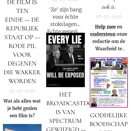
DE FILM IS
ook is.
'Ze' zijn bang
TEN
28-07-2026
voor èchte
EINDE — DE
stokslagen...
Help mee
en
REPUBLIEK
Echte genezing
ondersteun
onze
STAAT OP —
laat emoties
redactie om de
RODE PIL
stromen. We
Waarheid te
mogen niet
VOOR
kunnen blijven
langer meer
DEGENEN
verspreiden in
zwijgen!
Nederland,
DIE WAKKER
België en in de
WORDEN
rest van de
29-07-2026
wereld.
HET
Wat als alles wat
BROADCASTDOMEIN
je hebt gezien
IS VAN
GODDELIJKE
een film is?
SPECTRUM
BOODSCHAP
GEWIJZIGD —