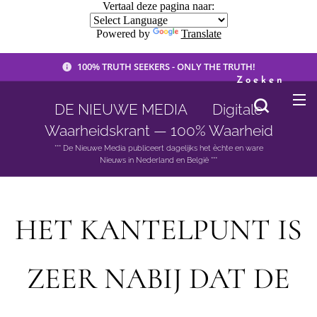
Vertaal deze pagina naar:
Powered by
Translate
100% TRUTH SEEKERS - ONLY THE TRUTH!
Zoeken
DE NIEUWE MEDIA 🟣 Digitale
Waarheidskrant — 100% Waarheid
*** De Nieuwe Media publiceert dagelijks het èchte en ware
Nieuws in Nederland en België ***
HET KANTELPUNT IS
ZEER NABIJ DAT DE