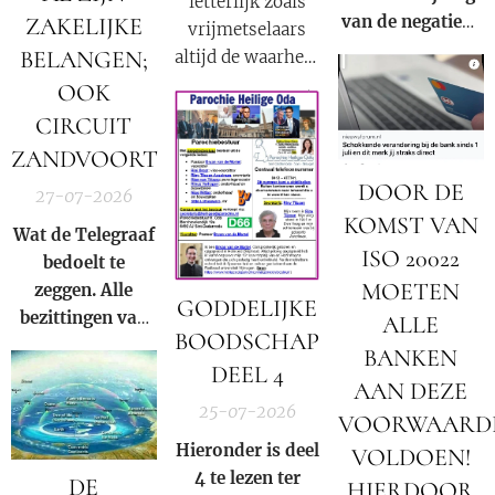
letterlijk zoals
van de negatieve
ZAKELIJKE
vrijmetselaars
rol en
BELANGEN;
altijd de waarheid
samenzwering in
moeten
OOK
woord en beeld
verkondigen als
CIRCUIT
van de Rooms-
onderdeel van
ZANDVOORT
Katholieke kerk
hun satanische
binnen onze
DOOR DE
geloof:
27-07-2026
huidige
KOMST VAN
"Nederland is
Wat de Telegraaf
samenleving.
een republiek
ISO 20022
bedoelt te
waarin één en
MOETEN
zeggen. Alle
GODDELIJKE
dezelfde familie
bezittingen van
ALLE
altijd de
BOODSCHAP
Prins Bernhard
BANKEN
president
DEEL 4
(Jr.) zijn in
AAN DEZE
levert"
.
beslag genomen
25-07-2026
VOORWAARD
door Donald
Hieronder is deel
VOLDOEN!
Trump op basis
4 te lezen ter
DE
van Executive
HIERDOOR