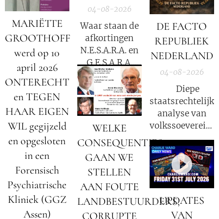
04-08-2026
MARIËTTE
DE FACTO
Waar staan de
GROOTHOFF
afkortingen
REPUBLIEK
N.E.S.A.R.A. en
werd op 10
NEDERLAND
G.E.S.A.R.A.
april 2026
04-08-2026
voor?
ONTERECHT
⚖️ Diepe
en TEGEN
staatsrechtelijke
HAAR EIGEN
analyse van
WIL gegijzeld
volkssoevereinit
WELKE
in Nederland
en opgesloten
CONSEQUENTIES
in een
GAAN WE
Forensisch
STELLEN
Psychiatrische
AAN FOUTE
Kliniek (GGZ
UPDATES
LANDBESTUURDERS,
Assen)
VAN
CORRUPTE