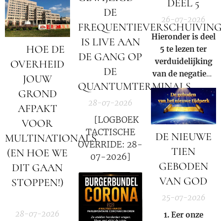
DEEL 5
DE
26-07-2026
FREQUENTIEVERSCHUIVIN
Hieronder is deel
IS LIVE AAN
🚨 HOE DE
5 te lezen ter
DE GANG OP
verduidelijking
OVERHEID
DE
van de negatieve
JOUW
QUANTUMTERMINALS
rol en
GROND
samenzwering in
28-07-2026
AFPAKT
woord en beeld
🚨 [LOGBOEK
VOOR
van de Rooms-
TACTISCHE
DE NIEUWE
Katholieke kerk
MULTINATIONALS
OVERRIDE: 28-
binnen onze
TIEN
(EN HOE WE
07-2026]
huidige
GEBODEN
DIT GAAN
samenleving.
VAN GOD
STOPPEN!)
🚨
25-07-2026
28-07-2026
1. Eer onze