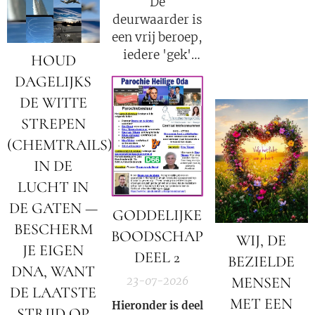
De
klein fragment
hypotheek
deurwaarder is
van de
fraude!).
een vrij beroep,
waarheid was?
iedere 'gek'
HOUD
kan
DAGELIJKS
deurwaarder
DE WITTE
worden; punt.
STREPEN
(CHEMTRAILS)
IN DE
LUCHT IN
DE GATEN —
GODDELIJKE
BESCHERM
BOODSCHAP
WIJ, DE
JE EIGEN
DEEL 2
BEZIELDE
DNA, WANT
MENSEN
23-07-2026
DE LAATSTE
MET EEN
Hieronder is deel
STRIJD OP