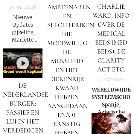
CHARLIE
AMBTENAREN
05-08-2026
WARD, INFO
EN
Nieuwe
OVER DE
SLECHTERIKEN
Updates
gijzeling
MEDICAL
DIE
Mariëtte
BEDS (MED
MOEDWILLIG
Groothoff.
BEDS), DE
DE
CLARITY
MENSHEID
ACT ETC.
EN HET
DIERENRIJK
31-07-2026
DE
KWAAD
WERELDWIJDE
NEDERLANDSE
HEBBEN
SYSTEEMSCHOK
BURGER:
Spanje,
AANGEDAAN
PASSIEF EN
Aziatische
EN/OF
markten en
LUI IN HET
ERNSTIG
Hormuz |
VERDEDIGEN
HEBBEN