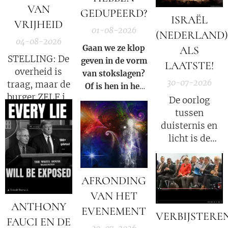
Charlie Ward
VAN
GEDUPEERD?
Daily News
ISRAËL
VRIJHEID
01-08-2026
(NEDERLAND)
04-08-2026
Gaan we ze klop
ALS
STELLING: De
geven in de vorm
LAATSTE!
overheid is
van stokslagen?
30-07-2026
traag, maar de
Of is hen in het
burger ZELF is
Licht zetten van
De oorlog
de oorzaak!
de Waarheid een
tussen
veel grotere
duisternis en
straf?
licht is de
oorlog tussen
Satan en God.
AFRONDING
VAN HET
ANTHONY
EVENEMENT
VERBIJSTERE
FAUCI EN DE