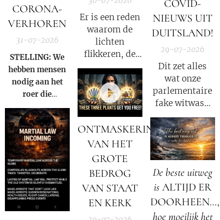
30-07-2026
COVID-
CORONA-
Er is een reden
NIEUWS UIT
VERHOREN
waarom de
DUITSLAND!
31-07-2026
lichten
29-07-2026
flikkeren, de
STELLING: We
satellieten
Dit zet alles
hebben mensen
verschuiven en
wat onze
nodig aan het
de
parlementaire
roer die
datastromen
fake witwas-
gezamenlijk
worden
enquete tot nu
voorkomen dat
omgeleid.
toe heeft
ONTMASKERING
iemand ooit nog
gedaan
VAN HET
een nieuwe Fauci
opnieuw
kan worden.
GROTE
volledig op zijn
De beste uitweg
BEDROG
kop!
is
ALTIJD ER
VAN STAAT
DOORHEEN...,
EN KERK
hoe moeilijk het
29-07-2026