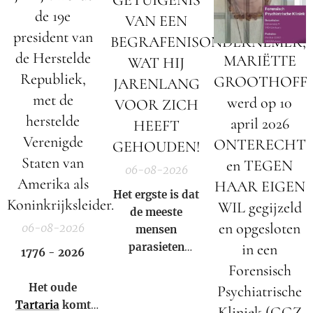
de 19e
VAN EEN
president van
BEGRAFENISONDERNEMER;
de Herstelde
MARIËTTE
WAT HIJ
Republiek,
GROOTHOFF
JARENLANG
met de
werd op 10
VOOR ZICH
herstelde
april 2026
HEEFT
Verenigde
ONTERECHT
GEHOUDEN!
Staten van
en TEGEN
06-08-2026
Amerika als
HAAR EIGEN
Het ergste is dat
Koninkrijksleider.
WIL gegijzeld
de meeste
en opgesloten
06-08-2026
mensen
parasieten
in een
1776 - 2026
hebben – en het
Forensisch
niet eens weten.
Het oude
Psychiatrische
Tartaria
komt
Kliniek (GGZ