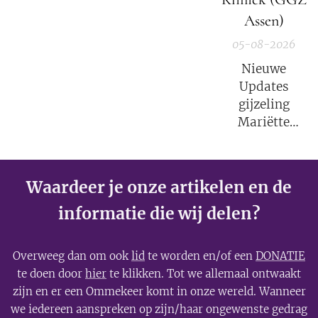
weer tot leven!
Assen)
05-08-2026
Nieuwe
Updates
gijzeling
Mariëtte
Groothoff.
Waardeer je onze artikelen en de
informatie die wij delen?
Overweeg dan om ook
lid
te worden en/of een
DONATIE
te doen door
hier
te klikken. Tot we allemaal ontwaakt
zijn en er een Ommekeer komt in onze wereld. Wanneer
we iedereen aanspreken op zijn/haar ongewenste gedrag