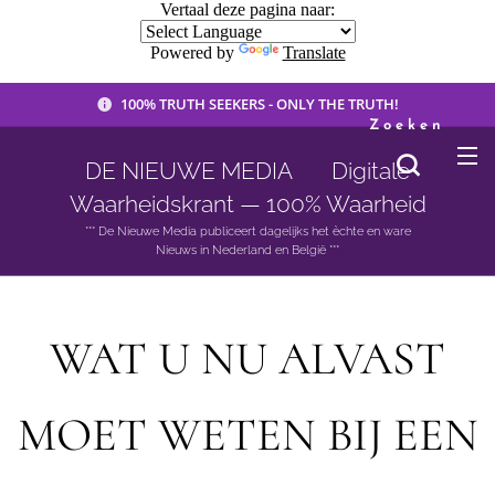
Vertaal deze pagina naar:
Powered by
Translate
100% TRUTH SEEKERS - ONLY THE TRUTH!
Zoeken
DE NIEUWE MEDIA 🟣 Digitale
Waarheidskrant — 100% Waarheid
*** De Nieuwe Media publiceert dagelijks het èchte en ware
Nieuws in Nederland en België ***
WAT U NU ALVAST
MOET WETEN BIJ EEN