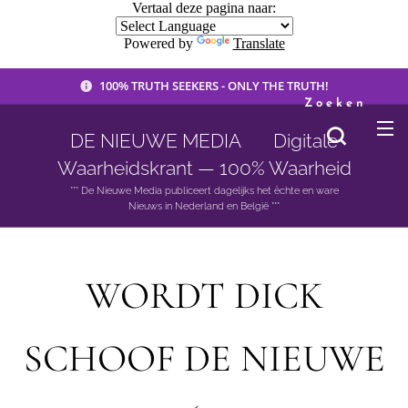
Vertaal deze pagina naar:
Powered by
Translate
100% TRUTH SEEKERS - ONLY THE TRUTH!
Zoeken
DE NIEUWE MEDIA 🟣 Digitale
Waarheidskrant — 100% Waarheid
*** De Nieuwe Media publiceert dagelijks het èchte en ware
Nieuws in Nederland en België ***
WORDT DICK
SCHOOF DE NIEUWE