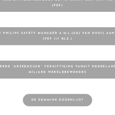
(PDF)
N PHILIPS SAFETY MANAGER A.M.L.(AD) VAN ROOIJ AA
(PDF 117 BLZ.)
EERDE “ARSEENZUUR” VERGIFTIGING VANUIT NEDERLAND
MILJARD WERELDBEWONERS
DE DEMMINK-DODENLIJST