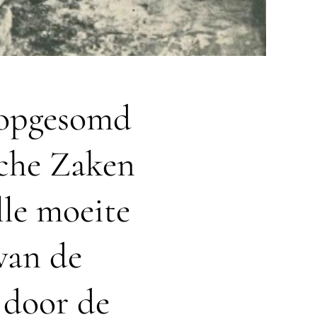
l opgesomd
sche Zaken
lle moeite
van de
 door de