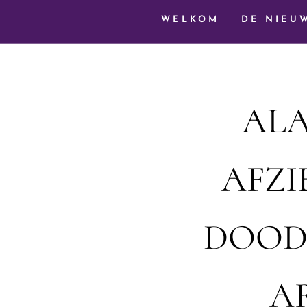
WELKOM
DE NIEU
ALA
AFZI
DOOD
A