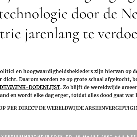
technologie door de N
trie jarenlang te verdoe
olitici en hoogwaardigheidsbekleders zijn hiervan op d
 dicht. Daarom worden ze op grote schaal afgekocht, b
DEMMINK-DODENLIJST
. Zo blijft de wereldwijde arse
tand en wordt elke dag erger, totdat alles dood gaat wat l
OP PER DIRECT DE WERELDWIJDE ARSEENVERGIFTIGI
 VERDIEPINGSONDERZOEK DD. 10 MAART 2007 AAN HET