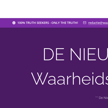
100% TRUTH SEEKERS - ONLY THE TRUTH!
redactie@waa
DE NIEU
Waarheid
*** De N