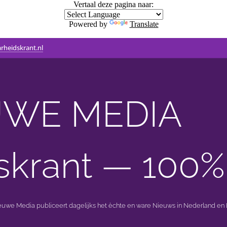
Vertaal deze pagina naar:
Powered by
Translate
rheidskrant.nl
WE MEDIA 🟣 
skrant — 100%
ieuwe Media publiceert dagelijks het èchte en ware Nieuws in Nederland en B