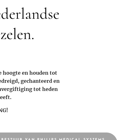
ederlandse
zelen.
e hoogte en houden tot
edreigd, gechanteerd en
envergiftiging tot heden
eeft.
NG!
 BESTUUR VAN PHILIPS MEDICAL SYSTEMS