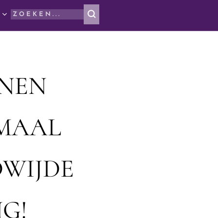
NNEN
EMAAL
WIJDE
G!