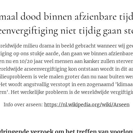
maal dood binnen afzienbare tij
eenvergiftiging niet tijdig gaan s
reldwijde milieu drama in beeld gebracht wanneer wij g
iging op ons stukje aarde, dan gaan we binnen afzienbare
en nu en 10/20 jaar veel mensen aan kanker zullen sterven 
reldwijde arseenvergiftiging kon ontstaan wordt in dit art
lieuprobleem is vele malen groter dan nu naar buiten we
 Het wordt angstvallig verstopt in een zogenaamd 'klima
em'. Het werkelijke probleem is de wereldwijde vergiftig
Info over arseen:
https://nl.wikipedia.org/wiki/Arseen
dringende verzoek om het treffen van voorlop