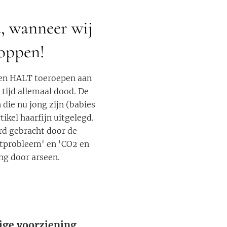
d, wanneer wij
toppen!
een HALT toeroepen aan
 tijd allemaal dood. De
die nu jong zijn (babies
ikel haarfijn uitgelegd.
rd gebracht door de
atprobleem' en 'CO2 en
ing door arseen.
ige voorziening