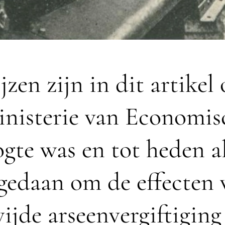
jzen zijn in dit artike
inisterie van Economi
gte was en tot heden a
 gedaan om de effecten 
ijde arseenvergiftiging