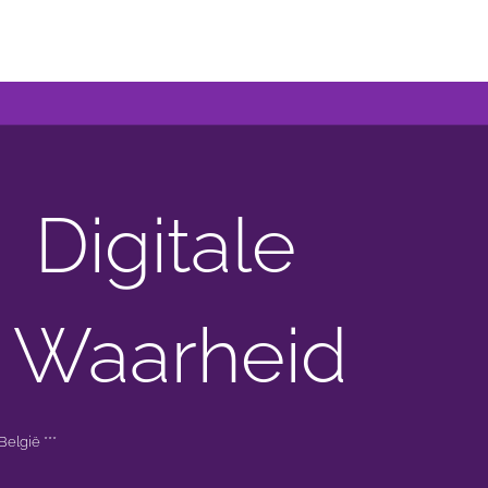
Digitale
 Waarheid
elgië ***