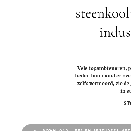
steenkool
indus
Vele topambtenaren, p
heden hun mond er over
zelfs vermoord, zie de
in s
ST
DOWNLOAD, LEES EN BESTUDEER HET