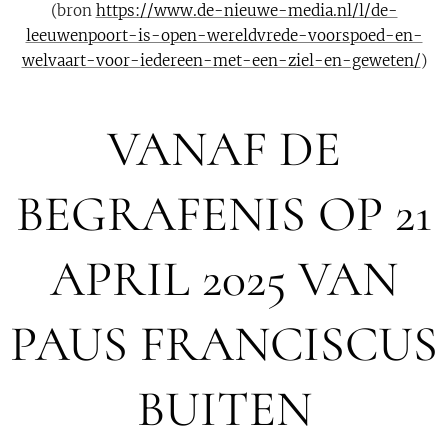
(bron
https://www.de-nieuwe-media.nl/l/de-
leeuwenpoort-is-open-wereldvrede-voorspoed-en-
welvaart-voor-iedereen-met-een-ziel-en-geweten/
)
VANAF DE
BEGRAFENIS OP 21
APRIL 2025 VAN
PAUS FRANCISCUS
BUITEN