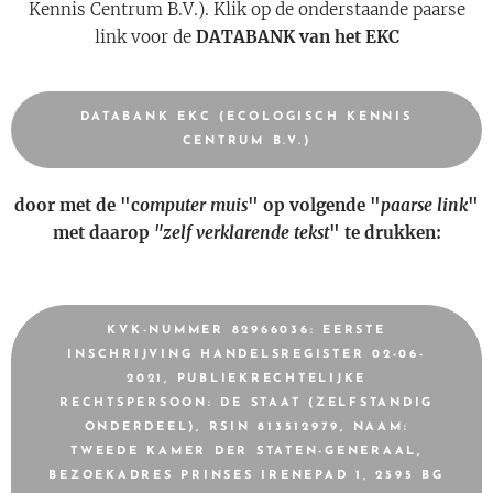
Kennis Centrum B.V.). Klik op de onderstaande paarse
link voor de
DATABANK van het EKC
DATABANK EKC (ECOLOGISCH KENNIS
CENTRUM B.V.)
door met de "c
omputer muis
" op volgende "
paarse link
"
met daarop
"zelf verklarende tekst
" te drukken:
KVK-NUMMER 82966036: EERSTE
INSCHRIJVING HANDELSREGISTER 02-06-
2021, PUBLIEKRECHTELIJKE
RECHTSPERSOON: DE STAAT (ZELFSTANDIG
ONDERDEEL), RSIN 813512979, NAAM:
TWEEDE KAMER DER STATEN-GENERAAL,
BEZOEKADRES PRINSES IRENEPAD 1, 2595 BG