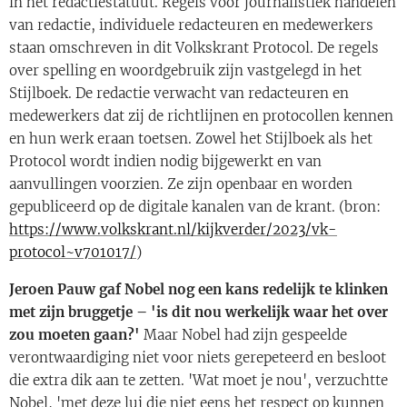
in het redactiestatuut. Regels voor journalistiek handelen
van redactie, individuele redacteuren en medewerkers
staan omschreven in dit Volkskrant Protocol. De regels
over spelling en woordgebruik zijn vastgelegd in het
Stijlboek. De redactie verwacht van redacteuren en
medewerkers dat zij de richtlijnen en protocollen kennen
en hun werk eraan toetsen. Zowel het Stijlboek als het
Protocol wordt indien nodig bijgewerkt en van
aanvullingen voorzien. Ze zijn openbaar en worden
gepubliceerd op de digitale kanalen van de krant. (bron:
https://www.volkskrant.nl/kijkverder/2023/vk-
protocol~v701017/
)
Jeroen Pauw gaf Nobel nog een kans redelijk te klinken
met zijn bruggetje – 'is dit nou werkelijk waar het over
zou moeten gaan?'
Maar Nobel had zijn gespeelde
verontwaardiging niet voor niets gerepeteerd en besloot
die extra dik aan te zetten. 'Wat moet je nou', verzuchtte
Nobel, 'met deze lui die niet eens het respect op kunnen