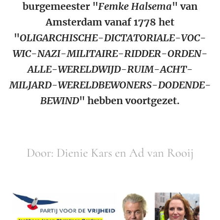
burgemeester "
Femke Halsema
" van
Amsterdam vanaf 1778 het
"
OLIGARCHISCHE-DICTATORIALE-VOC-
WIC-NAZI-MILITAIRE-RIDDER-ORDEN-
ALLE-WERELDWIJD-RUIM-ACHT-
MILJARD-WERELDBEWONERS-DODENDE-
BEWIND
" hebben voortgezet.
Door: Dienie Kars en Ad van Rooij