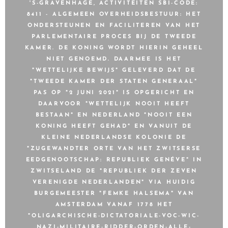
'S-GRAVENHAGE, ACTIVITEITEN SBI-CODE:
8411 - ALGEMEEN OVERHEIDSBESTUUR: HET
ONDERSTEUNEN EN FACILITEREN VAN HET
PARLEMENTAIRE PROCES BIJ DE TWEEDE
KAMER. DE KONING WORDT HIERIN GEHEEL
NIET GENOEMD. DAARMEE IS HET
"WETTELIJKE BEWIJS" GELEVERD DAT DE
"TWEEDE KAMER DER STATEN GENERAAL"
PAS OP "2 JUNI 2021" IS OPGERICHT EN
DAARVOOR "WETTELIJK NOOIT HEEFT
BESTAAN" EN NEDERLAND "NOOIT EEN
KONING HEEFT GEHAD" EN VANUIT DE
KLEINE NEDERLANDSE KOLONIE DE
"ZUGEWANDTER ORTE VAN HET ZWITSERSE
EEDGENOOTSCHAP: REPUBLIEK GENÉVE" IN
ZWITSELAND DE "REPUBLIEK DER ZEVEN
VERENIGDE NEDERLANDEN" VIA HUIDIG
BURGEMEESTER "FEMKE HALSEMA" VAN
AMSTERDAM VANAF 1778 HET
"OLIGARCHISCHE-DICTATORIALE-VOC-WIC-
NAZI-MILITAIRE-RIDDER-ORDEN-ALLE-