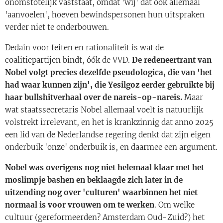
onomstotelijk vaststaat, omdat 'wij' dat ook allemaal
'aanvoelen', hoeven bewindspersonen hun uitspraken
verder niet te onderbouwen.
Dedain voor feiten en rationaliteit is wat de
coalitiepartijen bindt, óók de VVD.
De redeneertrant van
Nobel volgt precies dezelfde pseudologica, die van 'het
had waar kunnen zijn', die Yesilgoz eerder gebruikte bij
haar bullshitverhaal over de nareis-op-nareis.
Maar
wat staatssecretaris Nobel allemaal voelt is natuurlijk
volstrekt irrelevant, en het is krankzinnig dat anno 2025
een lid van de Nederlandse regering denkt dat zijn eigen
onderbuik 'onze' onderbuik is, en daarmee een argument.
Nobel was overigens nog niet helemaal klaar met het
moslimpje bashen en beklaagde zich later in de
uitzending nog over 'culturen' waarbinnen het niet
normaal is voor vrouwen om te werken
. Om welke
cultuur (gereformeerden? Amsterdam Oud-Zuid?) het