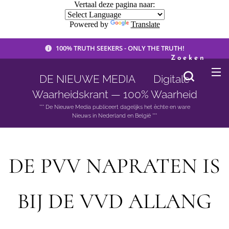
Vertaal deze pagina naar:
Powered by
Translate
100% TRUTH SEEKERS - ONLY THE TRUTH!
Zoeken
DE NIEUWE MEDIA 🟣 Digitale
Waarheidskrant — 100% Waarheid
*** De Nieuwe Media publiceert dagelijks het èchte en ware
Nieuws in Nederland en België ***
DE PVV NAPRATEN IS
BIJ DE VVD ALLANG