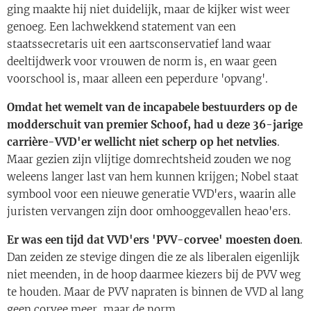
ging maakte hij niet duidelijk, maar de kijker wist weer
genoeg. Een lachwekkend statement van een
staatssecretaris uit een aartsconservatief land waar
deeltijdwerk voor vrouwen de norm is, en waar geen
voorschool is, maar alleen een peperdure 'opvang'.
Omdat het wemelt van de incapabele bestuurders op de
modderschuit van premier Schoof, had u deze 36-jarige
carrière-VVD'er wellicht niet scherp op het netvlies
.
Maar gezien zijn vlijtige domrechtsheid zouden we nog
weleens langer last van hem kunnen krijgen; Nobel staat
symbool voor een nieuwe generatie VVD'ers, waarin alle
juristen vervangen zijn door omhooggevallen heao'ers.
Er was een tijd dat VVD'ers 'PVV-corvee' moesten doen
.
Dan zeiden ze stevige dingen die ze als liberalen eigenlijk
niet meenden, in de hoop daarmee kiezers bij de PVV weg
te houden. Maar de PVV napraten is binnen de VVD al lang
geen corvee meer, maar de norm.