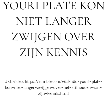
YOURI PLATE KON
NIET LANGER
ZWIJGEN OVER
ZIJN KENNIS
URL video:
https://rumble.com/v6skh0d-youri-plate-
kon-niet-langer-zwijgen-over-het-stilhouden-van-
zijn-kennis.html