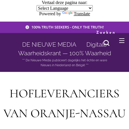
Vertaal deze pagina naar:
Powered by
Translate
100% TRUTH SEEKERS - ONLY THE TRUTH!
Zoeken
DE NIEUWE MEDIA 🟣 Digitale
Waarheidskrant — 100% Waarheid
*** De Nieuwe Media publiceert dagelijks het èchte en ware
Nieuws in Nederland en België ***
HOFLEVERANCIERS
VAN ORANJE-NASSAU