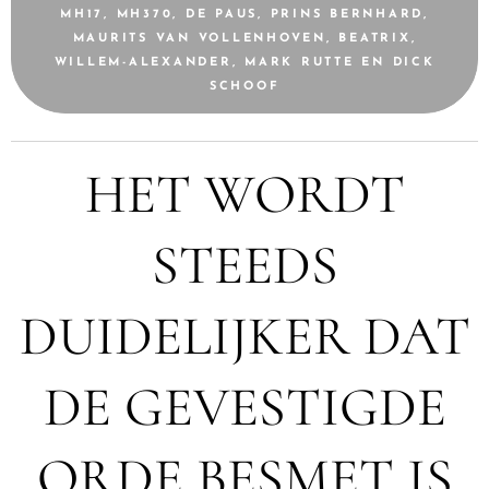
MH17, MH370, DE PAUS, PRINS BERNHARD,
MAURITS VAN VOLLENHOVEN, BEATRIX,
WILLEM-ALEXANDER, MARK RUTTE EN DICK
SCHOOF
HET WORDT
STEEDS
DUIDELIJKER DAT
DE GEVESTIGDE
ORDE BESMET IS