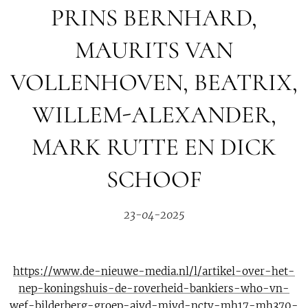
PRINS BERNHARD,
MAURITS VAN
VOLLENHOVEN, BEATRIX,
WILLEM-ALEXANDER,
MARK RUTTE EN DICK
SCHOOF
23-04-2025
https://www.de-nieuwe-media.nl/l/artikel-over-het-
nep-koningshuis-de-roverheid-bankiers-who-vn-
wef-bilderberg-groep-aivd-mivd-nctv-mh17-mh370-