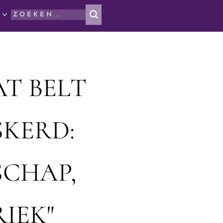
AT BELT
KERD:
SCHAP,
IEK"