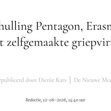
hulling Pentagon, Eras
t zelfgemaakte griepvir
publicerd door Dienie Kars │ De Nieuwe Me
Redactie, 12-06-2026, 14:40 uur