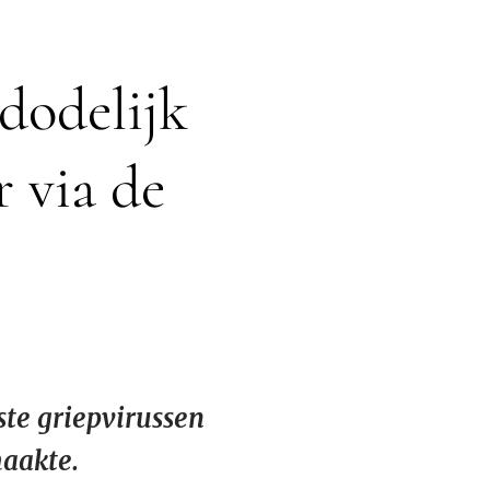
 dodelijk
r via de
ste griepvirussen
maakte.