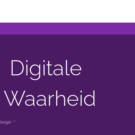
Digitale
 Waarheid
elgië ***