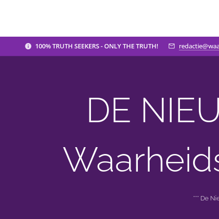
100% TRUTH SEEKERS - ONLY THE TRUTH!
redactie@waa
DE NIEU
Waarheid
*** De N