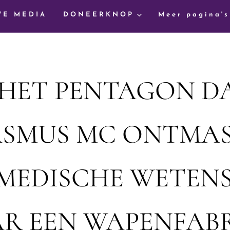
WE MEDIA
DONEERKNOP
Meer pagina's
S HET PENTAGON D
ASMUS MC ONTMAS
MEDISCHE WETEN
R EEN WAPENFABR