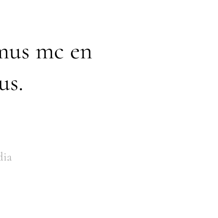
mus mc en
us.
dia