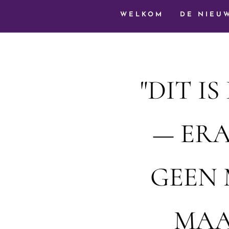
WELKOM
DE NIEU
"DIT I
— ER
GEEN 
MAA