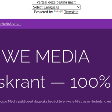
Vertaal deze pagina naar:
Powered by
Translate
rheidskrant.nl
WE MEDIA 🟣 
skrant — 100%
ieuwe Media publiceert dagelijks het èchte en ware Nieuws in Nederland en B