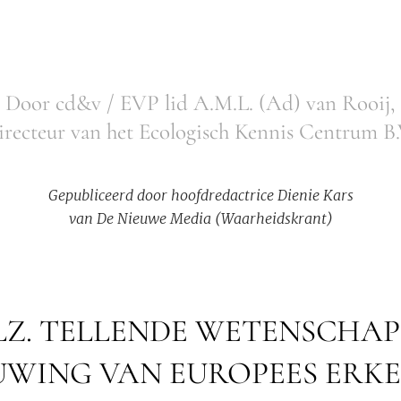
Door cd&v / EVP lid A.M.L. (Ad) van Rooij,
irecteur van het Ecologisch Kennis Centrum B.
Gepubliceerd door hoofdredactrice Dienie Kars
van De Nieuwe Media (Waarheidskrant)
BLZ. TELLENDE WETENSCHAP
WING VAN EUROPEES ERKEN