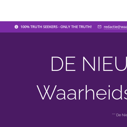
100% TRUTH SEEKERS - ONLY THE TRUTH!
redactie@waa
DE NIEU
Waarheid
*** De N