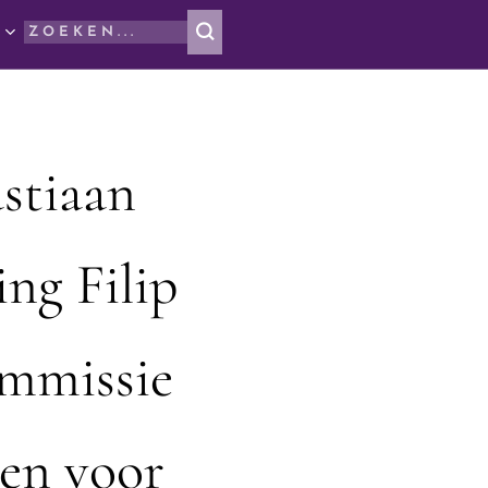
astiaan
ing Filip
ommissie
yen voor