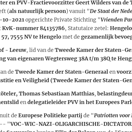
ter en PVV-Fractievoorzitter Geert Wilders
van de
ft (
als natuurlijk persoon
) vanuit "
De Staat der Ned
-10-2021
opgerichte Private Stichting "
Vrienden Part
t
KvK-nummer 84135786
, Statutaire zetel:
Hengelo
 57, 7555 NV
te Hengelo
met de
gezamenlijk bevoeg
of - Leeuw
, lid van de
Tweede Kamer der Staten-Ge
ng van eigenaren Wegtersweg 38A t/m 38Q te Heng
 van de
Tweede Kamer der Staten-Generaal
en
voorz
ustitie en Veiligheid (Tweede Kamer der Staten-Ge
töteler, Thomas Sebastiaan Matthias
,
belastingdeu
entslid
en
delegatieleider PVV in het Europees Pa
nuit de
Europese Politieke partij
de "
Patriotten voor
-- "
VOC-WIC-NAZI-OLIGARCHISCHE-DICTATO