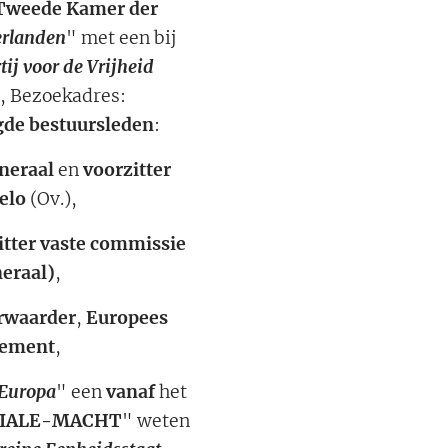
 Tweede Kamer der
erlanden
" met een bij
ij voor de Vrijheid
, Bezoekadres:
de bestuursleden
:
neraal
en
voorzitter
elo
(Ov.),
itter vaste commissie
neraal)
,
rwaarder
,
Europees
rlement
,
 Europa
" een
vanaf
het
RIALE-MACHT
" weten