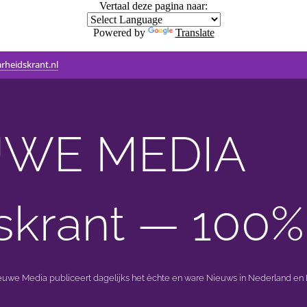
Vertaal deze pagina naar:
Powered by
Translate
rheidskrant.nl
WE MEDIA 🟣 
skrant — 100%
ieuwe Media publiceert dagelijks het èchte en ware Nieuws in Nederland en B