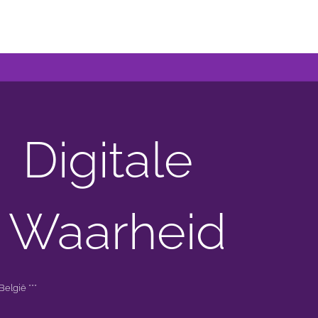
Digitale
 Waarheid
elgië ***