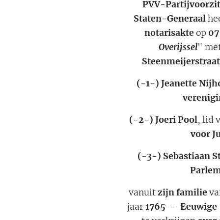
PVV-Partijvoorzit
Staten-Generaal
hee
notarisakte
op
07
Overijssel
" me
Steenmeijerstraat
(-1-)
Jeanette Nijh
verenigi
(-2-)
Joeri Pool
, lid
voor J
(-3-)
Sebastiaan S
Parlem
vanuit
zijn familie
va
jaar
1765
--
Eeuwige