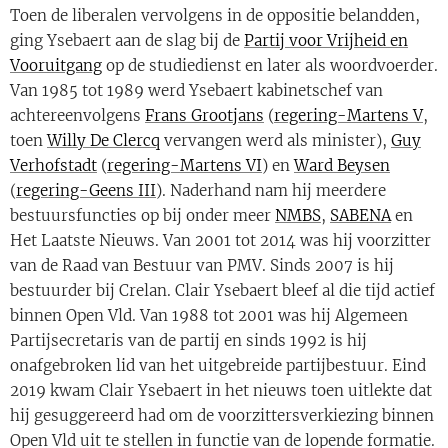
Toen de liberalen vervolgens in de oppositie belandden,
ging Ysebaert aan de slag bij de
Partij voor Vrijheid en
Vooruitgang
op de studiedienst en later als woordvoerder.
Van 1985 tot 1989 werd Ysebaert kabinetschef van
achtereenvolgens
Frans Grootjans
(
regering-Martens V
,
toen
Willy De Clercq
vervangen werd als minister),
Guy
Verhofstadt
(
regering-Martens VI
) en
Ward Beysen
(
regering-Geens III
). Naderhand nam hij meerdere
bestuursfuncties op bij onder meer
NMBS
,
SABENA
en
Het Laatste Nieuws. Van 2001 tot 2014 was hij voorzitter
van de Raad van Bestuur van PMV. Sinds 2007 is hij
bestuurder bij Crelan. Clair Ysebaert bleef al die tijd actief
binnen Open Vld. Van 1988 tot 2001 was hij Algemeen
Partijsecretaris van de partij en sinds 1992 is hij
onafgebroken lid van het uitgebreide partijbestuur. Eind
2019 kwam Clair Ysebaert in het nieuws toen uitlekte dat
hij gesuggereerd had om de voorzittersverkiezing binnen
Open Vld uit te stellen in functie van de lopende formatie.