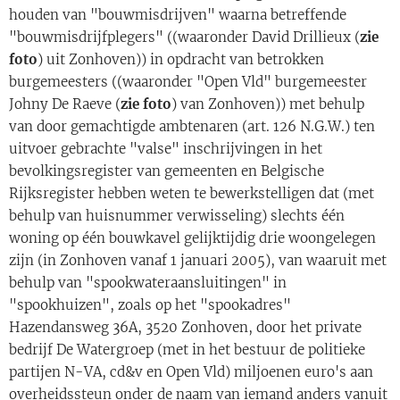
houden van "bouwmisdrijven" waarna betreffende
"bouwmisdrijfplegers" ((waaronder David Drillieux (
zie
foto
) uit Zonhoven)) in opdracht van betrokken
burgemeesters ((waaronder "Open Vld" burgemeester
Johny De Raeve (
zie foto
) van Zonhoven)) met behulp
van door gemachtigde ambtenaren (art. 126 N.G.W.) ten
uitvoer gebrachte "valse" inschrijvingen in het
bevolkingsregister van gemeenten en Belgische
Rijksregister hebben weten te bewerkstelligen dat (met
behulp van huisnummer verwisseling) slechts één
woning op één bouwkavel gelijktijdig drie woongelegen
zijn (in Zonhoven vanaf 1 januari 2005), van waaruit met
behulp van "spookwateraansluitingen" in
"spookhuizen", zoals op het "spookadres"
Hazendansweg 36A, 3520 Zonhoven, door het private
bedrijf De Watergroep (met in het bestuur de politieke
partijen N-VA, cd&v en Open Vld) miljoenen euro's aan
overheidssteun onder de naam van iemand anders vanuit