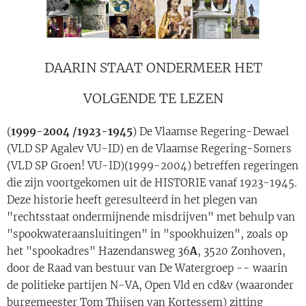
DAARIN STAAT ONDERMEER HET
VOLGENDE TE LEZEN
(
1999-2004 /1923-1945
) De Vlaamse Regering-Dewael
(VLD SP Agalev VU-ID) en de Vlaamse Regering-Somers
(VLD SP Groen! VU-ID)(1999-2004) betreffen regeringen
die zijn voortgekomen uit de HISTORIE vanaf 1923-1945.
Deze historie heeft geresulteerd in het plegen van
"rechtsstaat ondermijnende misdrijven" met behulp van
"spookwateraansluitingen" in "spookhuizen", zoals op
het "spookadres" Hazendansweg 36
A
, 3520 Zonhoven,
door de Raad van bestuur van De Watergroep -- waarin
de politieke partijen N-VA, Open Vld en cd&v (waaronder
burgemeester Tom Thijsen van Kortessem) zitting