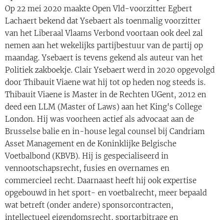
Op 22 mei 2020 maakte Open Vld-voorzitter Egbert
Lachaert bekend dat Ysebaert als toenmalig voorzitter
van het Liberaal Vlaams Verbond voortaan ook deel zal
nemen aan het wekelijks partijbestuur van de partij op
maandag. Ysebaert is tevens gekend als auteur van het
Politiek zakboekje. Clair Ysebaert werd in 2020 opgevolgd
door Thibauit Viaene wat hij tot op heden nog steeds is.
Thibauit Viaene is Master in de Rechten UGent, 2012 en
deed een LLM (Master of Laws) aan het King's College
London. Hij was voorheen actief als advocaat aan de
Brusselse balie en in-house legal counsel bij Candriam
Asset Management en de Koninklijke Belgische
Voetbalbond (KBVB). Hij is gespecialiseerd in
vennootschapsrecht, fusies en overnames en
commercieel recht. Daarnaast heeft hij ook expertise
opgebouwd in het sport- en voetbalrecht, meer bepaald
wat betreft (onder andere) sponsorcontracten,
intellectueel eigendomsrecht, sportarbitrage en