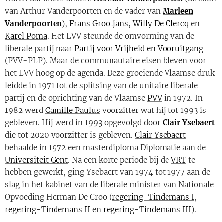
van Arthur Vanderpoorten en de vader van
Marleen
Vanderpoorten
),
Frans Grootjans
,
Willy De Clercq
en
Karel Poma
. Het LVV steunde de omvorming van de
liberale partij naar
Partij voor Vrijheid en Vooruitgang
(PVV-PLP). Maar de communautaire eisen bleven voor
het LVV hoog op de agenda. Deze groeiende Vlaamse druk
leidde in 1971 tot de splitsing van de unitaire liberale
partij en de oprichting van de Vlaamse
PVV
in 1972. In
1982 werd
Camille Paulus
voorzitter wat hij tot 1993 is
gebleven. Hij werd in 1993 opgevolgd door
Clair Ysebaert
die tot 2020 voorzitter is gebleven.
Clair Ysebaert
behaalde in 1972 een masterdiploma Diplomatie aan de
Universiteit Gent
. Na een korte periode bij de
VRT
te
hebben gewerkt, ging Ysebaert van 1974 tot 1977 aan de
slag in het kabinet van de liberale minister van Nationale
Opvoeding Herman De Croo (
regering-Tindemans I
,
regering-Tindemans II
en
regering-Tindemans III
).