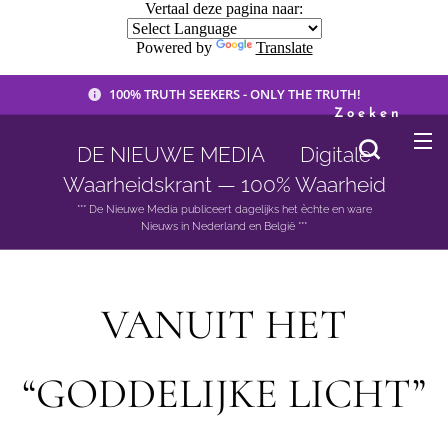
Vertaal deze pagina naar:
Powered by
Translate
100% TRUTH SEEKERS - ONLY THE TRUTH!
Zoeken
DE NIEUWE MEDIA 🟣 Digitale
Waarheidskrant — 100% Waarheid
*** De Nieuwe Media publiceert dagelijks het èchte en ware
Nieuws in Nederland en België ***
VANUIT HET
“GODDELIJKE LICHT”