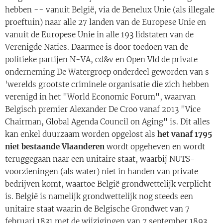
hebben -- vanuit België, via de Benelux Unie (als illegale
proeftuin) naar alle 27 landen van de Europese Unie en
vanuit de Europese Unie in alle 193 lidstaten van de
Verenigde Naties. Daarmee is door toedoen van de
politieke partijen N-VA, cd&v en Open Vld de private
onderneming De Watergroep onderdeel geworden van s
'werelds grootste criminele organisatie die zich hebben
verenigd in het "World Economic Forum", waarvan
Belgisch premier Alexander De Croo vanaf 2013 "Vice
Chairman, Global Agenda Council on Aging" is. Dit alles
kan enkel duurzaam worden opgelost als
het vanaf 1795
niet bestaande Vlaanderen
wordt opgeheven en wordt
teruggegaan naar een unitaire staat, waarbij NUTS-
voorzieningen (als water) niet in handen van private
bedrijven komt, waartoe België grondwettelijk verplicht
is. België is namelijk grondwettelijk nog steeds een
unitaire staat waarin de Belgische Grondwet van 7
februari 1831 met de wijzigingen van 7 september 1893,