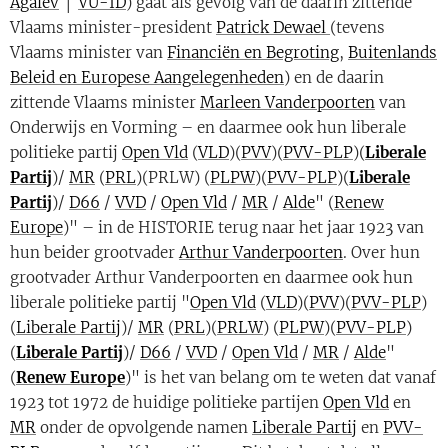
Agalev
│
VU-ID
) gaat als gevolg van de daarin zittende
Vlaams minister-president
Patrick Dewael
(tevens
Vlaams minister van
Financiën en Begroting
,
Buitenlands
Beleid en Europese Aangelegenheden
) en de daarin
zittende Vlaams minister
Marleen Vanderpoorten
van
Onderwijs en Vorming – en daarmee ook hun liberale
politieke partij
Open Vld
(
VLD
)(
PVV
)(
PVV-PLP
)(
Liberale
Partij
)/
MR
(
PRL
)(PRLW) (
PLPW
)(
PVV-PLP
)(
Liberale
Partij
)/
D66
/
VVD
/
Open Vld
/
MR
/
Alde
" (
Renew
Europe
)" – in de HISTORIE terug naar het jaar 1923 van
hun beider grootvader
Arthur Vanderpoorten
. Over hun
grootvader Arthur Vanderpoorten en daarmee ook hun
liberale politieke partij "
Open Vld
(
VLD
)(
PVV
)(
PVV-PLP
)
(
Liberale Partij
)/
MR
(
PRL
)(
PRLW
) (
PLPW
)(
PVV-PLP
)
(
Liberale Partij
)/
D66
/
VVD
/
Open Vld
/
MR
/
Alde
"
(
Renew Europe
)" is het van belang om te weten dat vanaf
1923 tot 1972 de huidige politieke partijen
Open Vld
en
MR
onder de opvolgende namen
Liberale Partij
en
PVV-