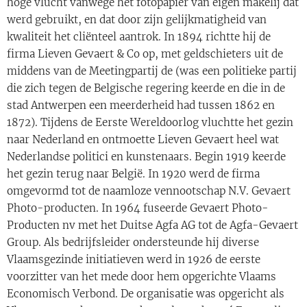
hoge vlucht vanwege het fotopapier van eigen makelij dat
werd gebruikt, en dat door zijn gelijkmatigheid van
kwaliteit het cliënteel aantrok. In 1894 richtte hij de
firma Lieven Gevaert & Co op, met geldschieters uit de
middens van de Meetingpartij de (was een politieke partij
die zich tegen de Belgische regering keerde en die in de
stad Antwerpen een meerderheid had tussen 1862 en
1872). Tijdens de Eerste Wereldoorlog vluchtte het gezin
naar Nederland en ontmoette Lieven Gevaert heel wat
Nederlandse politici en kunstenaars. Begin 1919 keerde
het gezin terug naar België. In 1920 werd de firma
omgevormd tot de naamloze vennootschap N.V. Gevaert
Photo-producten. In 1964 fuseerde Gevaert Photo-
Producten nv met het Duitse Agfa AG tot de Agfa-Gevaert
Group. Als bedrijfsleider ondersteunde hij diverse
Vlaamsgezinde initiatieven werd in 1926 de eerste
voorzitter van het mede door hem opgerichte Vlaams
Economisch Verbond. De organisatie was opgericht als