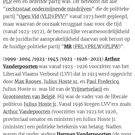
PLP
een en dezelfde partij was. Dit betekent dat alle
"
rechtsstaat ondermijnende misdrijven
" die de politieke
partij "
Open Vld
(
VLD
)(
PVV
)" vanaf 1973 heeft gepleegd,
maar waarvan de oorzaak teruggaat naar voor die tijd
(vanaf 1923-1972), de bestuurlijke verantwoordelijkheid
en de juridische aansprakelijkheid daarvan ook berust op
de huidige politieke partij "
MR
(
PRL
)(
PRLW
)(
PLPW
)".
(
1999-2004 /1923-1945 /1923 -1926-2023
)
Arthur
Vanderpoorten
was vanaf 1923 -1926 voorzitter van het
Liberaal Vlaams Verbond (LVV) dat in 1913 werd opgericht
door
Max Rooses
,
Julius Hoste sr.
en
Paul Fredericq
.
Julius Hoste sr. was lid van de
Vrijmetselarij
en
Grootoosten van België
. Hij was de vader van de liberale
politicus
Julius Hoste jr
. Vanaf 1936 kregen LVV'ers zoals
Arthur Vandepoorten
(voorzitter van 1923 tot 1926,
provinciaal senator en minister) en Julius Hoste jr.
(minister) een politieke betekenis van belang. Nadien
waren dat onder andere
Herman Vanderpoorten
(de zoon