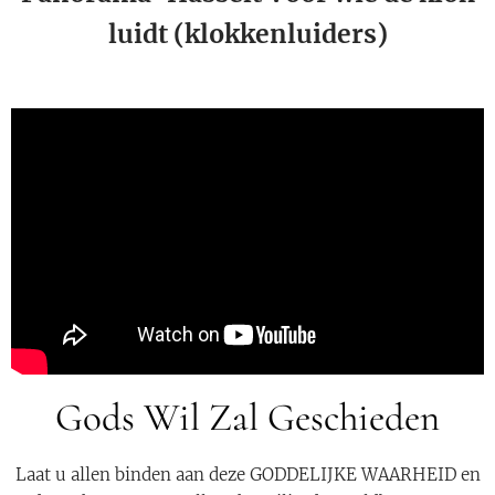
luidt (klokkenluiders)
Gods Wil Zal Geschieden
Laat u allen binden aan deze GODDELIJKE WAARHEID en