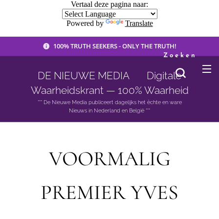
Vertaal deze pagina naar:
Powered by
Translate
100% TRUTH SEEKERS - ONLY THE TRUTH!
Zoeken
DE NIEUWE MEDIA 🟣 Digitale
Waarheidskrant — 100% Waarheid
*** De Nieuwe Media publiceert dagelijks het èchte en ware
Nieuws in Nederland en België ***
VOORMALIG
PREMIER YVES