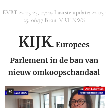
EVBT
22-03-25, 07:49
Laatste update:
22-03-
25, 08:37
Bron:
VRT NWS
KIJK
. Europees
Parlement in de ban van
nieuw omkoopschandaal