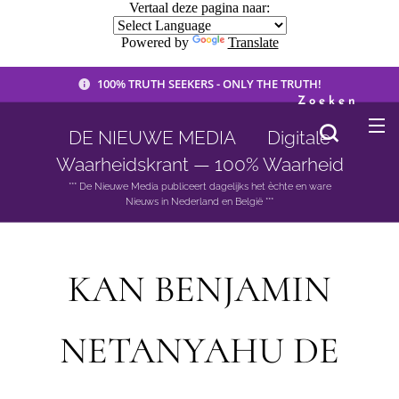
Vertaal deze pagina naar:
Powered by
Translate
100% TRUTH SEEKERS - ONLY THE TRUTH!
Zoeken
DE NIEUWE MEDIA 🟣 Digitale
Waarheidskrant — 100% Waarheid
*** De Nieuwe Media publiceert dagelijks het èchte en ware
Nieuws in Nederland en België ***
KAN BENJAMIN
NETANYAHU DE