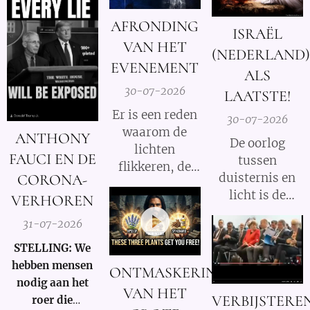
de oorzaak!
Charlie Ward
AFRONDING
Daily News
ISRAËL
VAN HET
(NEDERLAND)
EVENEMENT
ALS
30-07-2026
LAATSTE!
Er is een reden
30-07-2026
waarom de
ANTHONY
De oorlog
lichten
FAUCI EN DE
tussen
flikkeren, de
duisternis en
CORONA-
satellieten
licht is de
VERHOREN
verschuiven en
oorlog tussen
de
31-07-2026
Satan en God.
datastromen
STELLING: We
worden
hebben mensen
omgeleid.
ONTMASKERING
nodig aan het
VAN HET
VERBIJSTERE
roer die