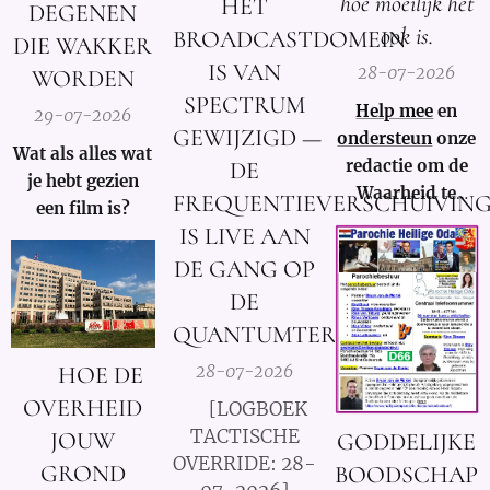
hoe moeilijk het
HET
DEGENEN
ook is.
BROADCASTDOMEIN
DIE WAKKER
IS VAN
28-07-2026
WORDEN
SPECTRUM
Help mee
en
29-07-2026
GEWIJZIGD —
ondersteun
onze
Wat als alles wat
redactie om de
DE
je hebt gezien
Waarheid te
FREQUENTIEVERSCHUIVIN
een film is?
kunnen blijven
IS LIVE AAN
verspreiden in
DE GANG OP
Nederland,
DE
België en in de
rest van de
QUANTUMTERMINALS
wereld.
🚨 HOE DE
28-07-2026
OVERHEID
🚨 [LOGBOEK
TACTISCHE
JOUW
GODDELIJKE
OVERRIDE: 28-
GROND
BOODSCHAP