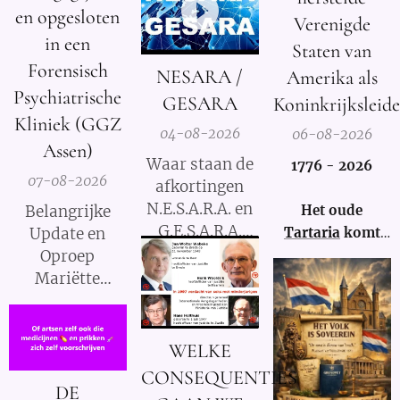
Elisabeth
en opgesloten
Verenigde
Kübler-Ross
in een
Staten van
legt uit.
Forensisch
NESARA /
Amerika als
Psychiatrische
GESARA
Koninkrijksleide
Kliniek (GGZ
04-08-2026
06-08-2026
Assen)
Waar staan de
1776 - 2026
07-08-2026
afkortingen
N.E.S.A.R.A. en
Het oude
Belangrijke
G.E.S.A.R.A.
Tartaria
komt
Update en
voor?
weer tot leven!
Oproep
Mariëtte
Groothoff van
7 augustus
2026
WELKE
CONSEQUENTIES
DE