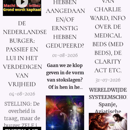
VAN
HEBBEN
CHARLIE
AANGEDAAN
WARD, INFO
EN/OF
DE
OVER DE
ERNSTIG
NEDERLANDSE
MEDICAL
HEBBEN
BURGER:
BEDS (MED
GEDUPEERD?
PASSIEF EN
BEDS), DE
01-08-2026
LUI IN HET
CLARITY
Gaan we ze klop
VERDEDIGEN
ACT ETC.
geven in de vorm
VAN
31-07-2026
van stokslagen?
VRIJHEID
Of is hen in het
WERELDWIJDE
04-08-2026
Licht zetten van
SYSTEEMSCHOK
de Waarheid een
STELLING: De
Spanje,
veel grotere
overheid is
Aziatische
straf?
traag, maar de
markten en
burger ZELF is
Hormuz |