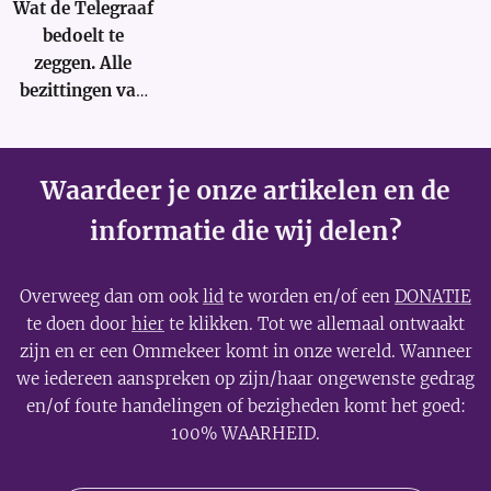
Wat de Telegraaf
president
bedoelt te
levert"
.
zeggen. Alle
bezittingen van
Prins Bernhard
(Jr.) zijn in
beslag genomen
Waardeer je onze artikelen en de
door Donald
informatie die wij delen?
Trump op basis
van Executive
Order 13818.
Overweeg dan om ook
lid
te worden en/of een
DONATIE
te doen door
hier
te klikken. Tot we allemaal ontwaakt
zijn en er een Ommekeer komt in onze wereld. Wanneer
we iedereen aanspreken op zijn/haar ongewenste gedrag
en/of foute handelingen of bezigheden komt het goed:
100% WAARHEID.