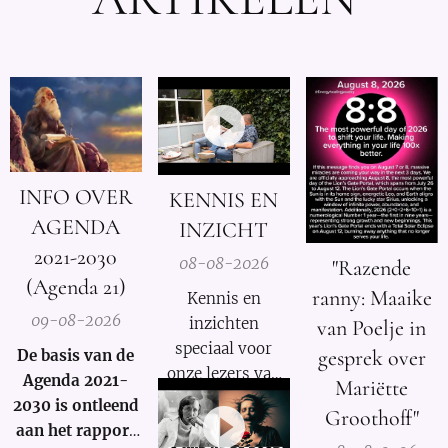
INFO OVER
KENNIS EN
AGENDA
INZICHT
2021-2030
08-08-2026
"Razende
(Agenda 21)
ranny: Maaike
Kennis en
09-08-2026
inzichten
van Poelje in
speciaal voor
gesprek over
De basis van de
onze lezers van
Agenda 2021-
Mariëtte
De Nieuwe Media
2030 is ontleend
Groothoff"
en reizigers die
aan het rapport