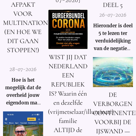
07-2026]
AFPAKT
DEEL 5
VOOR
26-07-2026
MULTINATIONALS
Hieronder is deel
(EN HOE WE
5 te lezen ter
DIT GAAN
verduidelijking
van de negatieve
STOPPEN!)
WIST JIJ DAT
rol en
🚨
samenzwering in
NEDERLAND
28-07-2026
woord en beeld
EEN
van de Rooms-
Hoe is het
REPUBLIEK
Katholieke kerk
mogelijk dat de
IS? Waarin één
DE
binnen onze
overheid jouw
en dezelfde
huidige
eigendom mag
VERBORGEN
samenleving.
afpakken voor
(vrijmetselaar/illuminati)
CONTINENTE
de winst van een
familie
VOORBIJ DE
multinational?
ALTIJD de
IJSWAND —