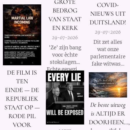
GROTE
gezamenlijk
COVID-
BEDROG
voorkomen dat
NIEUWS UIT
iemand ooit nog
VAN STAAT
DUITSLAND!
een nieuwe Fauci
EN KERK
29-07-2026
kan worden.
29-07-2026
Dit zet alles
'Ze' zijn bang
wat onze
voor èchte
parlementaire
stokslagen...
fake witwas-
Echte genezing
enquete tot nu
DE FILM IS
laat emoties
toe heeft
TEN
stromen. We
gedaan
EINDE — DE
mogen niet
opnieuw
REPUBLIEK
langer meer
volledig op zijn
De beste uitweg
zwijgen!
STAAT OP —
kop!
is
ALTIJD ER
RODE PIL
DOORHEEN...,
VOOR