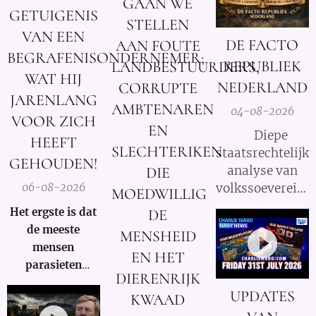
GAAN WE
GETUIGENIS
STELLEN
VAN EEN
DE FACTO
AAN FOUTE
BEGRAFENISONDERNEMER;
REPUBLIEK
LANDBESTUURDERS,
WAT HIJ
NEDERLAND
CORRUPTE
JARENLANG
AMBTENAREN
04-08-2026
VOOR ZICH
EN
⚖️ Diepe
HEEFT
SLECHTERIKEN
staatsrechtelijke
GEHOUDEN!
analyse van
DIE
volkssoevereinit
06-08-2026
MOEDWILLIG
in Nederland
Het ergste is dat
DE
de meeste
MENSHEID
mensen
EN HET
parasieten
DIERENRIJK
hebben – en het
UPDATES
KWAAD
niet eens weten.