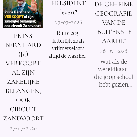
PRESIDENT
DE GEHEIME
levert?
GEOGRAFIE
VAN DE
27-07-2026
"BUITENSTE
Rutte zegt
PRINS
AARDE"
letterlijk zoals
BERNHARD
vrijmetselaars
26-07-2026
(Jr.)
altijd de waarheid
Wat als de
VERKOOPT
moeten
wereldkaart
verkondigen als
AL ZIJN
die je op school
onderdeel van
ZAKELIJKE
hebt gezien
hun satanische
BELANGEN;
slechts een
geloof:
OOK
klein fragment
"Nederland is
van de
CIRCUIT
een republiek
waarheid was?
waarin één en
ZANDVOORT
dezelfde familie
27-07-2026
altijd de