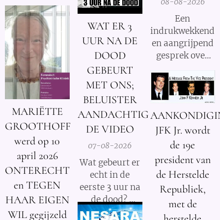
geïnteresseerd
08-08-2026
van de
club van
zijn in alternatief
Rome
uit 1972.
Een
WAT ER 3
nieuws, dossiers,
indrukwekkend
bewustwording,
UUR NA DE
en aangrijpend
spiritualiteit en
DOOD
gesprek over
onafhankelijke
het verhaal van
GEBEURT
berichtgeving.
Mariëtte
MET ONS;
Groothoff.
BELUISTER
MARIËTTE
AANDACHTIG
AANKONDIGI
GROOTHOFF
DE VIDEO
JFK Jr. wordt
werd op 10
de 19e
07-08-2026
april 2026
president van
Wat gebeurt er
ONTERECHT
de Herstelde
echt in de
en TEGEN
eerste 3 uur na
Republiek,
HAAR EIGEN
de dood?
met de
WIL gegijzeld
herstelde