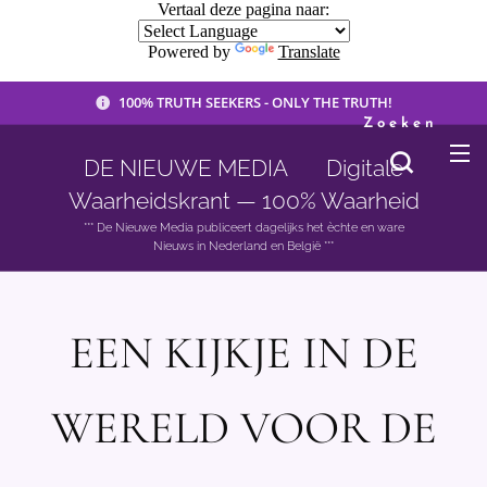
Vertaal deze pagina naar:
Powered by
Translate
100% TRUTH SEEKERS - ONLY THE TRUTH!
Zoeken
DE NIEUWE MEDIA 🟣 Digitale
Waarheidskrant — 100% Waarheid
*** De Nieuwe Media publiceert dagelijks het èchte en ware
Nieuws in Nederland en België ***
EEN KIJKJE IN DE
WERELD VOOR DE