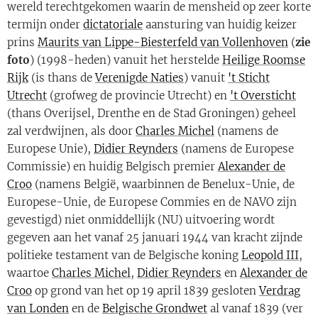
wereld terechtgekomen waarin de mensheid op zeer korte
termijn onder
dictatoriale
aansturing van huidig keizer
prins
Maurits van Lippe-Biesterfeld van Vollenhoven
(
zie
foto
) (1998-heden) vanuit het herstelde
Heilige Roomse
Rijk
(is thans de
Verenigde Naties
) vanuit
't Sticht
Utrecht
(grofweg de provincie Utrecht) en
't Oversticht
(thans Overijsel, Drenthe en de Stad Groningen) geheel
zal verdwijnen, als door
Charles Michel
(namens de
Europese Unie),
Didier Reynders
(namens de Europese
Commissie) en huidig Belgisch premier
Alexander de
Croo
(namens België, waarbinnen de Benelux-Unie, de
Europese-Unie, de Europese Commies en de NAVO zijn
gevestigd) niet onmiddellijk (NU) uitvoering wordt
gegeven aan het vanaf 25 januari 1944 van kracht zijnde
politieke testament van de Belgische koning
Leopold III
,
waartoe
Charles Michel
,
Didier Reynders
en
Alexander de
Croo
op grond van het op 19 april 1839 gesloten
Verdrag
van Londen
en de
Belgische Grondwet
al vanaf 1839 (ver