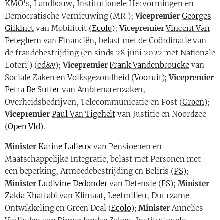
KMO's, Landbouw, Institutionele Hervormingen en
Democratische Vernieuwing (MR );
Vicepremier
Georges
Gilkinet
van Mobiliteit (
Ecolo
);
Vicepremier
Vincent Van
Peteghem
van Financiën, belast met de Coördinatie van
de fraudebestrijding (en sinds 28 juni 2022 met Nationale
Loterij) (
cd&v
);
Vicepremier
Frank Vandenbroucke
van
Sociale Zaken en Volksgezondheid (
Vooruit
);
Vicepremier
Petra De Sutter
van Ambtenarenzaken,
Overheidsbedrijven, Telecommunicatie en Post (
Groen
);
Vicepremier
Paul Van Tigchelt
van Justitie en Noordzee
(
Open Vld
).
Minister
Karine Lalieux
van Pensioenen en
Maatschappelijke Integratie, belast met Personen met
een beperking, Armoedebestrijding en Beliris (
PS
);
Minister
Ludivine Dedonder
van Defensie (
PS
);
Minister
Zakia Khattabi
van Klimaat, Leefmilieu, Duurzame
Ontwikkeling en Green Deal (
Ecolo
);
Minister
Annelies