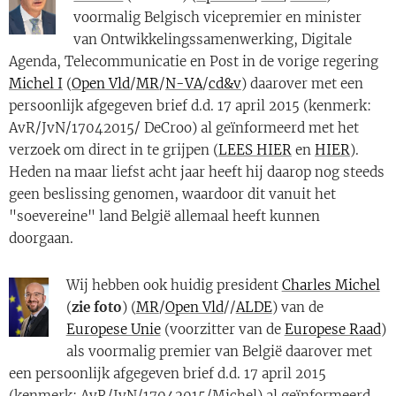
voormalig Belgisch vicepremier en minister
van Ontwikkelingssamenwerking, Digitale
Agenda, Telecommunicatie en Post in de vorige regering
Michel I
(
Open Vld
/
MR
/
N-VA
/
cd&v
) daarover met een
persoonlijk afgegeven brief d.d. 17 april 2015 (kenmerk:
AvR/JvN/17042015/ DeCroo) al geïnformeerd met het
verzoek om direct in te grijpen (
LEES HIER
en
HIER
).
Heden na maar liefst acht jaar heeft hij daarop nog steeds
geen beslissing genomen, waardoor dit vanuit het
"soevereine" land België allemaal heeft kunnen
doorgaan.
Wij hebben ook huidig president
Charles Michel
(
zie foto
) (
MR
/
Open Vld
//
ALDE
) van de
Europese Unie
(voorzitter van de
Europese Raad
)
als voormalig premier van België daarover met
een persoonlijk afgegeven brief d.d. 17 april 2015
(kenmerk: AvR/JvN/17042015/Michel) al geïnformeerd