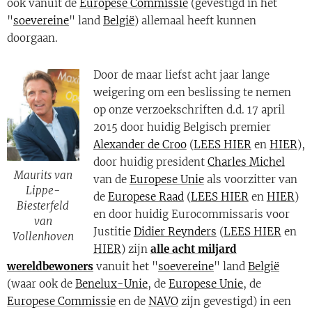
ook vanuit de
Europese Commissie
(gevestigd in het
"
soevereine
" land
België
) allemaal heeft kunnen
doorgaan.
Door de maar liefst acht jaar lange
weigering om een beslissing te nemen
op onze verzoekschriften d.d. 17 april
2015 door huidig Belgisch premier
Alexander de Croo
(
LEES HIER
en
HIER
),
door huidig president
Charles Michel
Maurits van
van de
Europese Unie
als voorzitter van
Lippe-
de
Europese Raad
(
LEES HIER
en
HIER
)
Biesterfeld
en door huidig Eurocommissaris voor
van
Justitie
Didier Reynders
(
LEES HIER
en
Vollenhoven
HIER
) zijn
alle acht miljard
wereldbewoners
vanuit het "
soevereine
" land
België
(waar ook de
Benelux-Unie
, de
Europese Unie
, de
Europese Commissie
en de
NAVO
zijn gevestigd) in een