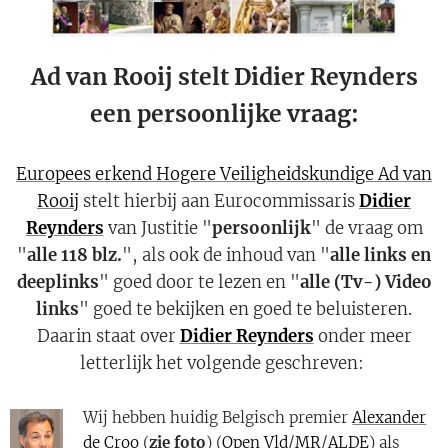
Ad van Rooij stelt Didier Reynders
een persoonlijke vraag:
Europees erkend Hogere Veiligheidskundige Ad van
Rooij
stelt hierbij aan Eurocommissaris
Didier
Reynders
van Justitie "
persoonlijk
" de vraag om
"
alle 118 blz.
", als ook de inhoud van "
alle links en
deeplinks
" goed door te lezen en "
alle (Tv-) Video
links
" goed te bekijken en goed te beluisteren.
Daarin staat over
Didier Reynders
onder meer
letterlijk het volgende geschreven:
Wij hebben huidig Belgisch premier
Alexander
de Croo
(
zie foto
) (
Open Vld
/
MR
/
ALDE
) als