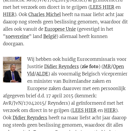
met het verzoek om direct in te grijpen (
LEES HIER
en
HIER
). Ook
Charle
s Michel
heeft na maar liefst acht jaar
daarop nog steeds geen beslissing genomen, waardoor dit
alles ook vanuit de
Europese Unie
(gevestigd in het
"
soevereine
" land
België
) allemaal heeft kunnen
doorgaan.
Wij hebben ook huidig Eurocommissaris voor
Justitie
Didier Reynders
(
zie foto
) (
MR
/
Open
Vld
/
ALDE
) als voormalig Belgisch vicepremier
en minister van Buitenlandse zaken en
Europese zaken daarover met een persoonlijk
afgegeven brief d.d. 17 april 2015 (kenmerk:
AvR/JvN/17042015/ Reynders) al geïnformeerd met het
verzoek om direct in te grijpen (
LEES HIER
en
HIER
).
Ook
Didier Reynders
heeft na maar liefst acht jaar daarop
nog steeds geen beslissing genomen, waardoor dit alles