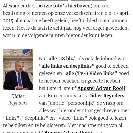
Alexander de Croo
(
zie foto's hierboven
) om een
beslissing te nemen op onze verzoekschriften d.d. 17 april
2015 allemaal toe heeft geleid, heeft u hierboven kunnen
lezen.
Het is de laatste acht jaar nog veel erger geworden,
wat u in de volgende punten hieronder kunt lezen.
Na "
alle 118 blz.
" als ook de inhoud van
"
alle links en deeplinks
" goed te hebben
gelezen en "
alle (Tv-) Video links
" goed
te hebben bekeken en goed te hebben
beluisterd, stelt "
Apostel Ad van Rooij
"
aan Eurocommissaris
Didier Reynders
Didier
Reynders
van Justitie "persoonlijk" de vraag om
alles wat hieronder staat geschreven met
"links", "deeplinks" en "video-links" ook goed te lezen
te bekijken en te beluisteren. Met inachtneming van al
deze inhoud stelt "
Apostel Ad van Rooij
" aan