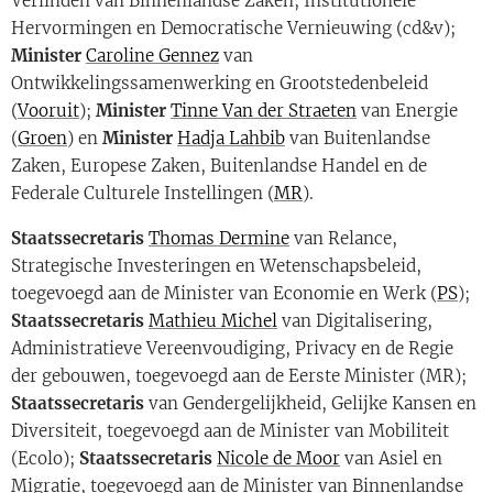
Verlinden van Binnenlandse Zaken, Institutionele
Hervormingen en Democratische Vernieuwing (cd&v);
Minister
Caroline Gennez
van
Ontwikkelingssamenwerking en Grootstedenbeleid
(
Vooruit
);
Minister
Tinne Van der Straeten
van Energie
(
Groen
) en
Minister
Hadja Lahbib
van Buitenlandse
Zaken, Europese Zaken, Buitenlandse Handel en de
Federale Culturele Instellingen (
MR
).
Staatssecretaris
Thomas Dermine
van Relance,
Strategische Investeringen en Wetenschapsbeleid,
toegevoegd aan de Minister van Economie en Werk (
PS
);
Staatssecretaris
Mathieu Michel
van Digitalisering,
Administratieve Vereenvoudiging, Privacy en de Regie
der gebouwen, toegevoegd aan de Eerste Minister (MR);
Staatssecretaris
van Gendergelijkheid, Gelijke Kansen en
Diversiteit, toegevoegd aan de Minister van Mobiliteit
(Ecolo);
Staatssecretaris
Nicole de Moor
van Asiel en
Migratie, toegevoegd aan de Minister van Binnenlandse