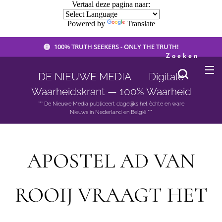
Vertaal deze pagina naar:
Powered by
Translate
100% TRUTH SEEKERS - ONLY THE TRUTH!
Zoeken
DE NIEUWE MEDIA 🟣 Digitale
Waarheidskrant — 100% Waarheid
*** De Nieuwe Media publiceert dagelijks het èchte en ware
Nieuws in Nederland en België ***
APOSTEL AD VAN
ROOIJ VRAAGT HET