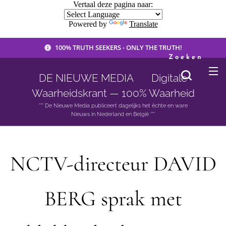
Vertaal deze pagina naar:
Powered by
Translate
100% TRUTH SEEKERS - ONLY THE TRUTH!
Zoeken
DE NIEUWE MEDIA 🟣 Digitale
Waarheidskrant — 100% Waarheid
*** De Nieuwe Media publiceert dagelijks het èchte en ware
Nieuws in Nederland en België ***
NCTV-directeur DAVID
BERG sprak met