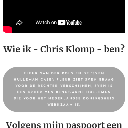
Wie ik -
Chris Klomp
- ben?
FLEUR VAN DER POLS EN DE 'SVEN
HULLEMAN CASE'; FLEUR ZIET SVEN GRAAG
VOOR DE RECHTER VERSCHIJNEN, SVEN IS
EEN BROER VAN BENGT-ARNE HULLEMAN
DIE VOOR HET NEDERLANDSE KONINGSHUIS
WERKZAAM IS.
Volgens mijn paspoort een