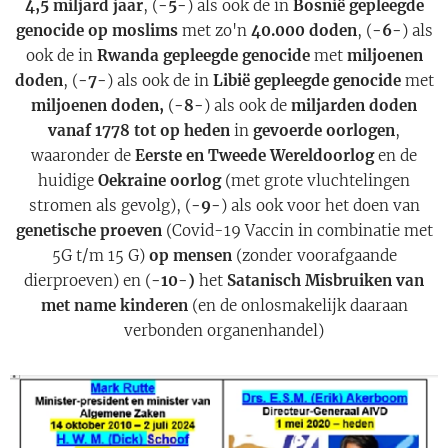
4,5 miljard jaar
, (
-5-
) als ook de in
Bosnië gepleegde
genocide op moslims
met zo'n
40.000 doden
, (
-6-
) als
ook de in
Rwanda gepleegde genocide
met
miljoenen
doden
, (
-7-
) als ook de in
Libië gepleegde genocide
met
miljoenen doden,
(
-8-
) als ook de
miljarden doden
vanaf 1778 tot op heden
in
gevoerde oorlogen
,
waaronder de
Eerste en Tweede Wereldoorlog
en de
huidige
Oekraine oorlog
(met grote vluchtelingen
stromen als gevolg), (
-9-
) als ook voor het doen van
genetische proeven
(Covid-19 Vaccin in combinatie met
5G t/m 15 G)
op mensen
(zonder voorafgaande
dierproeven) en (
-10-)
het
Satanisch Misbruiken van
met name kinderen
(en de onlosmakelijk daaraan
verbonden organenhandel)