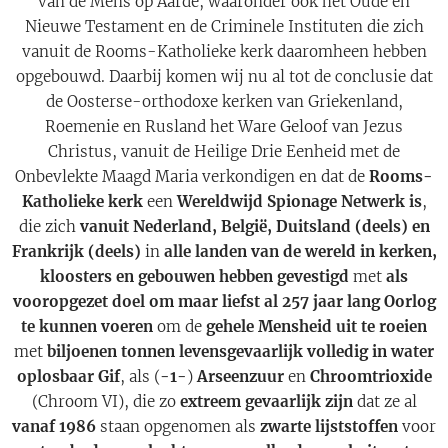
van de Mens op Aarde, waaronder ook het Oude en
Nieuwe Testament en de Criminele Instituten die zich
vanuit de Rooms-Katholieke kerk daaromheen hebben
opgebouwd. Daarbij komen wij nu al tot de conclusie dat
de Oosterse-orthodoxe kerken van Griekenland,
Roemenie en Rusland het Ware Geloof van Jezus
Christus, vanuit de Heilige Drie Eenheid met de
Onbevlekte Maagd Maria verkondigen en dat de
Rooms-
Katholieke kerk
een
Wereldwijd Spionage Netwerk is
,
die zich
vanuit Nederland, België, Duitsland (deels) en
Frankrijk (deels)
in
alle landen van de wereld in kerken,
kloosters en gebouwen hebben gevestigd
met
als
vooropgezet doel om maar liefst al 257 jaar lang Oorlog
te kunnen voeren
om de
gehele Mensheid uit te roeien
met
biljoenen tonnen levensgevaarlijk volledig in water
oplosbaar Gif
, als (
-1-
)
Arseenzuur
en
Chroomtrioxide
(Chroom VI), die zo
extreem gevaarlijk zijn
dat ze al
vanaf 1986
staan opgenomen als
zwarte lijststoffen
voor