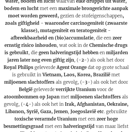
water, bodem en lucht
waarvan
elke druppel uit water,
bodem en lucht
met een
maximale brongerichte aanpak
moet worden geweerd,
gezien de stofeigenschappen
,
zoals giftigheid - waaronder carcinogeniteit (zwaarste
klasse), mutageniteit en teratogeniteit -
afbreekbaarheid en (bio)accumulatie
, die een
zeer
ernstig risico inhouden
, wat ook in de
Chemische drugs
is gebruikt
, die
geen halveringstijd hebben
en
miljarden
jaren later nog even giftig zijn
, (
-2-
) als ook het door
Royal Philips
geleverde
Agent Orange
dat op grote schaal
is gebruikt in
Vietnam, Laos, Korea, Brazilië
met
miljoenen slachtoffers
als gevolg, (
-3-
) als ook het door
België
geleverde
verrijkte Uranium
voor de
atoombommen op Japan
met
miljoenen slachtoffers
als
gevolg, (
-4-
) als ook het in
Irak, Afghanistan, Oekraine,
Libanon, Syrië, Gaza, Jemen
,
Joegoslavië etc
. gebruikte
toxische verarmde Uranium
met een
zeer hoge
besmettingsgraad
met een
halveringstijd
van maar liefst