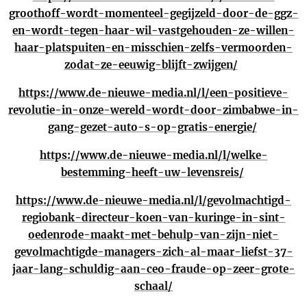
groothoff-wordt-momenteel-gegijzeld-door-de-ggz-
en-wordt-tegen-haar-wil-vastgehouden-ze-willen-
haar-platspuiten-en-misschien-zelfs-vermoorden-
zodat-ze-eeuwig-blijft-zwijgen/
https://www.de-nieuwe-media.nl/l/een-positieve-
revolutie-in-onze-wereld-wordt-door-zimbabwe-in-
gang-gezet-auto-s-op-gratis-energie/
https://www.de-nieuwe-media.nl/l/welke-
bestemming-heeft-uw-levensreis/
https://www.de-nieuwe-media.nl/l/gevolmachtigd-
regiobank-directeur-koen-van-kuringe-in-sint-
oedenrode-maakt-met-behulp-van-zijn-niet-
gevolmachtigde-managers-zich-al-maar-liefst-37-
jaar-lang-schuldig-aan-ceo-fraude-op-zeer-grote-
schaal/