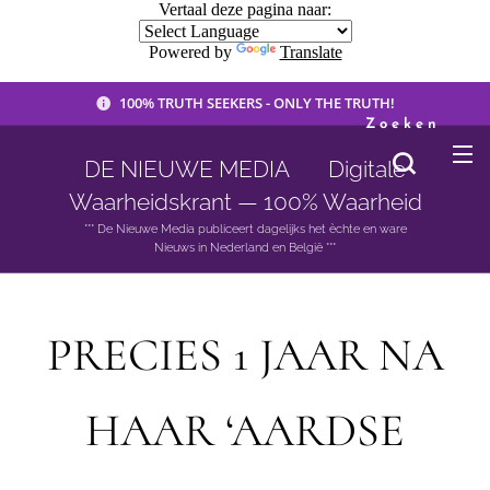
Vertaal deze pagina naar:
Powered by
Translate
100% TRUTH SEEKERS - ONLY THE TRUTH!
Zoeken
DE NIEUWE MEDIA 🟣 Digitale
Waarheidskrant — 100% Waarheid
*** De Nieuwe Media publiceert dagelijks het èchte en ware
Nieuws in Nederland en België ***
PRECIES 1 JAAR NA
HAAR ‘AARDSE