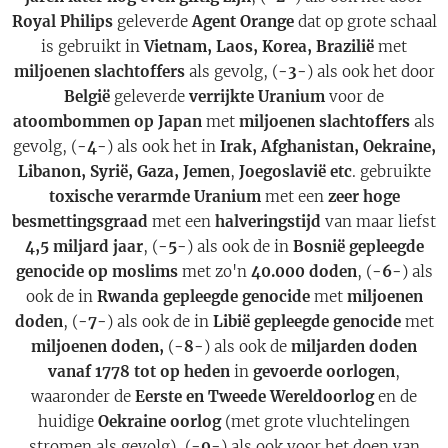
Royal Philips
geleverde
Agent Orange
dat op grote schaal
is gebruikt in
Vietnam, Laos, Korea, Brazilië
met
miljoenen slachtoffers
als gevolg, (
-3-
) als ook het door
België
geleverde
verrijkte Uranium
voor de
atoombommen op Japan
met
miljoenen slachtoffers
als
gevolg, (
-4-
) als ook het in
Irak, Afghanistan, Oekraine,
Libanon, Syrië, Gaza, Jemen
,
Joegoslavië etc
. gebruikte
toxische verarmde Uranium
met een
zeer hoge
besmettingsgraad
met een
halveringstijd
van maar liefst
4,5 miljard jaar
, (
-5-
) als ook de in
Bosnië gepleegde
genocide op moslims
met zo'n
40.000 doden
, (
-6-
) als
ook de in
Rwanda gepleegde genocide
met
miljoenen
doden
, (
-7-
) als ook de in
Libië gepleegde genocide
met
miljoenen doden,
(
-8-
) als ook de
miljarden doden
vanaf 1778 tot op heden
in
gevoerde oorlogen
,
waaronder de
Eerste en Tweede Wereldoorlog
en de
huidige
Oekraine oorlog
(met grote vluchtelingen
stromen als gevolg), (
-9-
) als ook voor het doen van