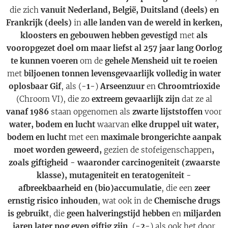
die zich
vanuit Nederland, België, Duitsland (deels) en
Frankrijk (deels)
in
alle landen van de wereld in kerken,
kloosters en gebouwen hebben gevestigd
met
als
vooropgezet doel om maar liefst al 257 jaar lang Oorlog
te kunnen voeren
om de
gehele Mensheid uit te roeien
met
biljoenen tonnen levensgevaarlijk volledig in water
oplosbaar Gif
, als (
-1-
)
Arseenzuur
en
Chroomtrioxide
(Chroom VI), die zo
extreem gevaarlijk zijn
dat ze al
vanaf 1986
staan opgenomen als
zwarte lijststoffen
voor
water, bodem en lucht
waarvan
elke druppel uit water,
bodem en lucht
met een
maximale brongerichte aanpak
moet worden geweerd,
gezien de stofeigenschappen
,
zoals giftigheid - waaronder carcinogeniteit (zwaarste
klasse), mutageniteit en teratogeniteit -
afbreekbaarheid en (bio)accumulatie
, die een
zeer
ernstig risico inhouden
, wat ook in de
Chemische drugs
is gebruikt
, die
geen halveringstijd hebben
en
miljarden
jaren later nog even giftig zijn
, (
-2-
) als ook het door