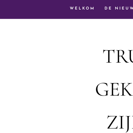
WELKOM
DE NIEU
TR
GE
ZI