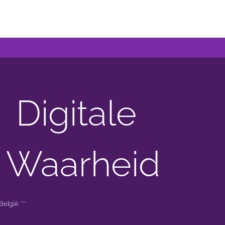
Digitale
 Waarheid
elgië ***