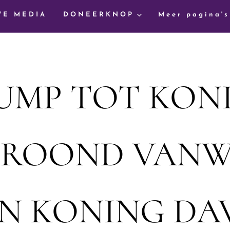
WE MEDIA
DONEERKNOP
Meer pagina's
UMP TOT KON
KROOND VANW
JN KONING DA