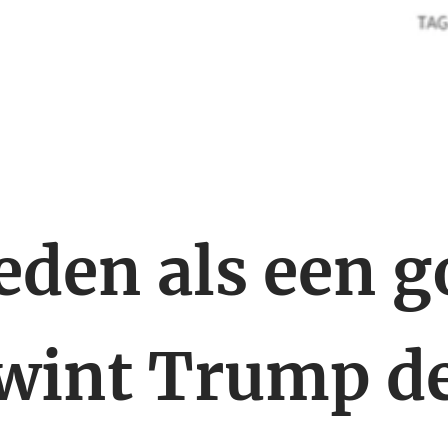
den als een g
wint Trump d