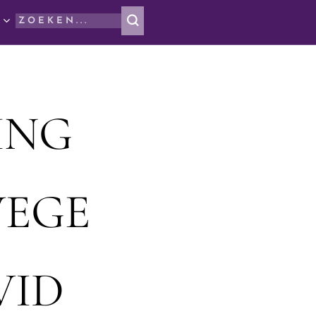
ING
EGE
VID