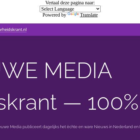
Vertaal deze pagina naar:
Powered by
Translate
rheidskrant.nl
WE MEDIA 🟣 
skrant — 100%
ieuwe Media publiceert dagelijks het èchte en ware Nieuws in Nederland en B