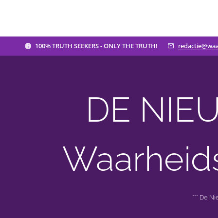
100% TRUTH SEEKERS - ONLY THE TRUTH!
redactie@waa
DE NIEU
Waarheid
*** De N