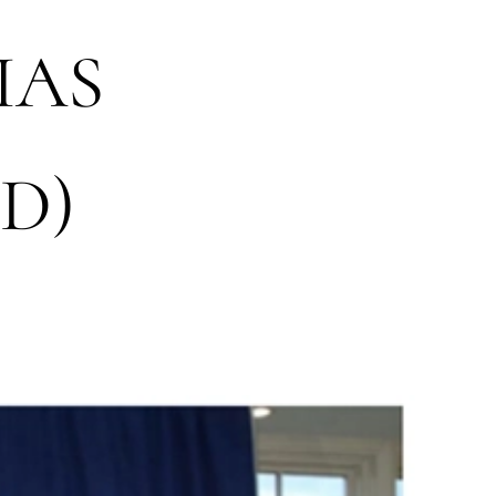
IAS
D)