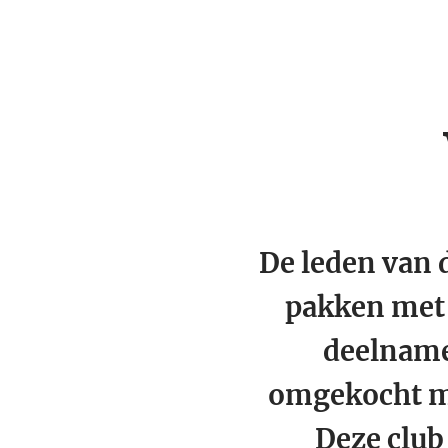
De leden van 
pakken met
deelnam
omgekocht me
Deze club