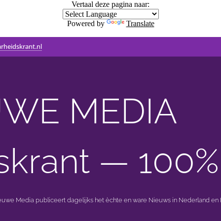
Vertaal deze pagina naar:
Powered by
Translate
rheidskrant.nl
WE MEDIA 🟣 
skrant — 100%
ieuwe Media publiceert dagelijks het èchte en ware Nieuws in Nederland en B