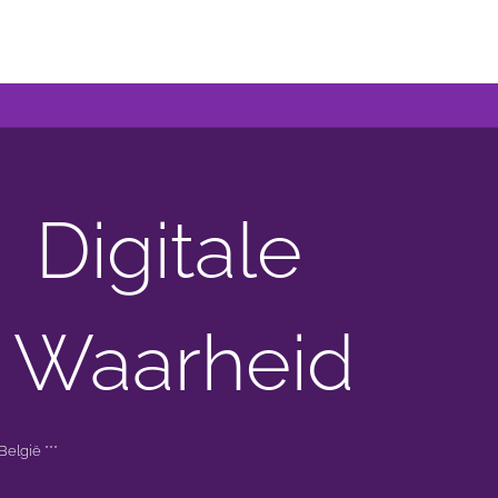
Digitale
 Waarheid
elgië ***