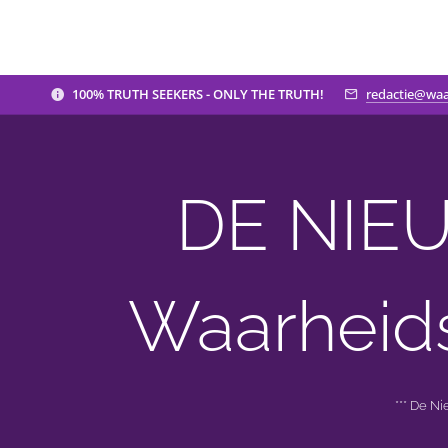
100% TRUTH SEEKERS - ONLY THE TRUTH!
redactie@waa
DE NIEU
Waarheid
*** De N