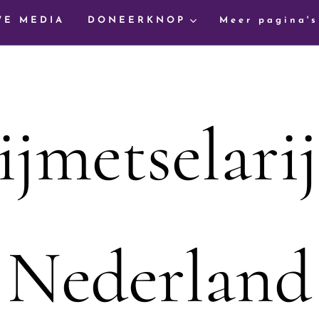
WE MEDIA
DONEERKNOP
Meer pagina's
ijmetselarij
Nederland