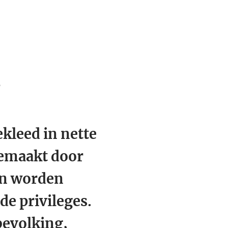
!
kleed in nette
emaakt door
n worden
e privileges.
bevolking,