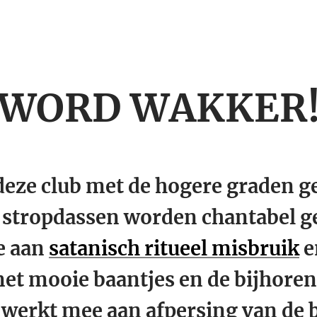
WORD WAKKER
deze club met de hogere graden ge
 stropdassen worden chantabel g
e aan
satanisch ritueel misbruik
e
t mooie baantjes en de bijhorend
 werkt mee aan afpersing van de 